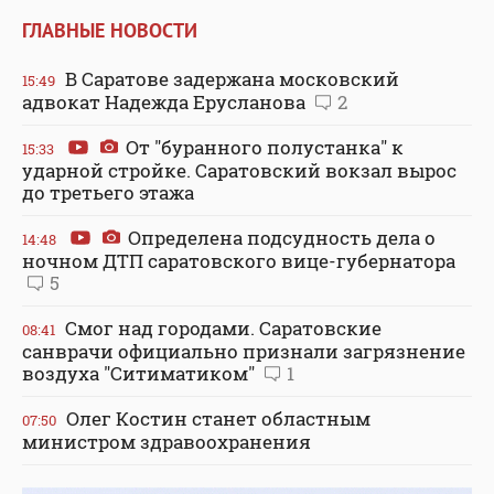
ГЛАВНЫЕ НОВОСТИ
В Саратове задержана московский
15:49
адвокат Надежда Ерусланова
2
От "буранного полустанка" к
15:33
ударной стройке. Саратовский вокзал вырос
до третьего этажа
Определена подсудность дела о
14:48
ночном ДТП саратовского вице-губернатора
5
Смог над городами. Саратовские
08:41
санврачи официально признали загрязнение
воздуха "Ситиматиком"
1
Олег Костин станет областным
07:50
министром здравоохранения