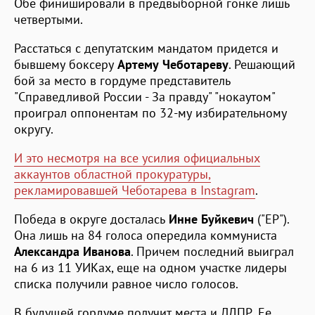
Обе финишировали в предвыборной гонке лишь
четвертыми.
Расстаться с депутатским мандатом придется и
бывшему боксеру
Артему Чеботареву
. Решающий
бой за место в гордуме представитель
"Справедливой России - За правду" "нокаутом"
проиграл оппонентам по 32-му избирательному
округу.
И это несмотря на все усилия официальных
аккаунтов областной прокуратуры,
рекламировавшей Чеботарева в Instagram
.
Победа в округе досталась
Инне Буйкевич
("ЕР").
Она лишь на 84 голоса опередила коммуниста
Александра Иванова
. Причем последний выиграл
на 6 из 11 УИКах, еще на одном участке лидеры
списка получили равное число голосов.
В будущей гордуме получит места и ЛДПР. Ее