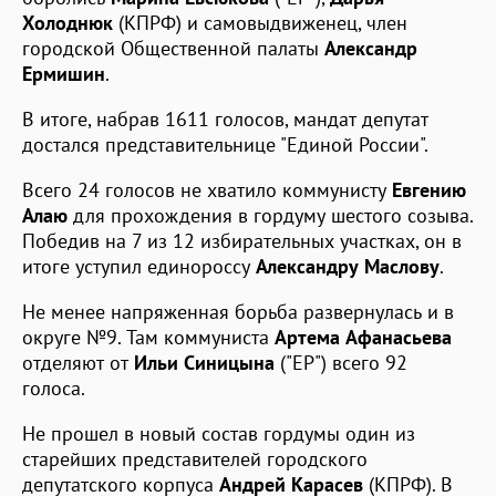
Холоднюк
(КПРФ) и самовыдвиженец, член
городской Общественной палаты
Александр
Ермишин
.
В итоге, набрав 1611 голосов, мандат депутат
достался представительнице "Единой России".
Всего 24 голосов не хватило коммунисту
Евгению
Алаю
для прохождения в гордуму шестого созыва.
Победив на 7 из 12 избирательных участках, он в
итоге уступил единороссу
Александру Маслову
.
Не менее напряженная борьба развернулась и в
округе №9. Там коммуниста
Артема Афанасьева
отделяют от
Ильи Синицына
("ЕР") всего 92
голоса.
Не прошел в новый состав гордумы один из
старейших представителей городского
депутатского корпуса
Андрей Карасев
(КПРФ). В