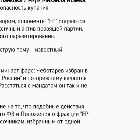
 Панкова
и мэра
Михаила Исаева
,
опасность купания.
зором, оппоненты "ЕР" стараются
ксичный актив правящей партии.
ого паразитирования.
струю тему – известный
оминает фарс: Чеботарев избран в
 России" и по-прежнему является
асстаться с мандатом он так и не
ие на то, что подобные действия
го ФЗ и Положения о фракции "ЕР"
сочникам, избранным от одной