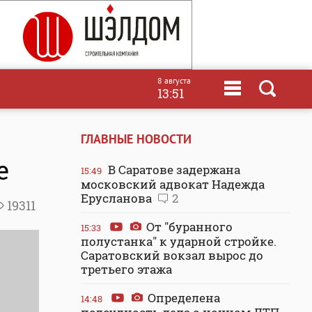
8 августа
13:51
ГЛАВНЫЕ НОВОСТИ
е
В Саратове задержана
15:49
московский адвокат Надежда
Ерусланова
2
19311
От "буранного
15:33
полустанка" к ударной стройке.
Саратовский вокзал вырос до
третьего этажа
Определена
14:48