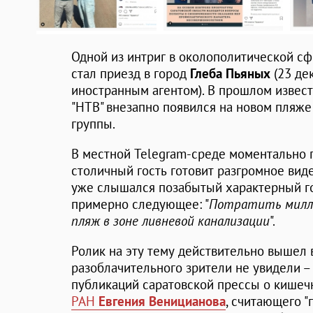
Одной из интриг в околополитической с
стал приезд в город
Глеба Пьяных
(23 де
иностранным агентом). В прошлом извес
"НТВ" внезапно появился на новом пляж
группы.
В местной Telegram-среде моментально п
столичный гость готовит разгромное вид
уже слышался позабытый характерный г
примерно следующее: "
Потратить милли
пляж в зоне ливневой канализации
".
Ролик на эту тему действительно вышел 
разоблачительного зрители не увидели 
публикаций саратовской прессы о кишеч
РАН
Евгения Веницианова
, считающего 