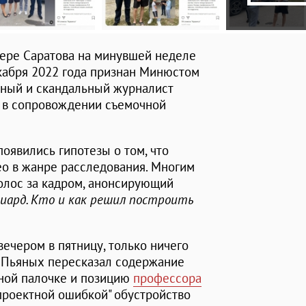
фере Саратова на минувшей неделе
кабря 2022 года признан Минюстом
тный и скандальный журналист
е в сопровождении съемочной
оявились гипотезы о том, что
ео в жанре расследования. Многим
олос за кадром, анонсирующий
ард. Кто и как решил построить
вечером в пятницу, только ничего
– Пьяных пересказал содержание
ной палочке и позицию
профессора
"проектной ошибкой" обустройство