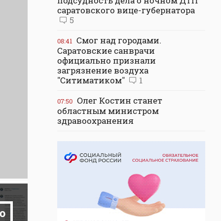
подсудность дела о ночном ДТП
саратовского вице-губернатора
5
Смог над городами.
08:41
Саратовские санврачи
официально признали
загрязнение воздуха
"Ситиматиком"
1
Олег Костин станет
07:50
областным министром
здравоохранения
о