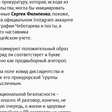
прокуратуру, которая, исходя из
льства, могла бы инициировать
енные
Сергея Филипенко
, похоже,
в официальном Instagram-аккаунте
рафии Чеботарева и посты, в
го наставника
цейском учете.
кламируют положительный образ
ряд ли соответствует и букве
нено как предвыборный агитпроп.
на поле ковид-диссидентства и
е его прокурорской "группы
мысленным.
ациональной безопасности –
пасен. И разговор, конечно, не
вую очередь, о жизни и здоровье