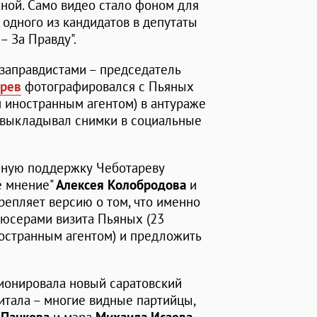
ной. Само видео стало фоном для
 одного из кандидатов в депутаты
– За Правду".
заправдистами – председатель
арев
фотографировался с Пьяных
 иностранным агентом) в антураже
и выкладывал снимки в социальные
нную поддержку Чеботареву
е мнение"
Алексея Колобродова
и
крепляет версию о том, что именно
дюсерами визита Пьяных (23
остранным агентом) и предложить
ционировала новый саратовский
питала – многие видные партийцы,