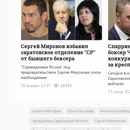
Сергей Миронов избавил
Спаррин
саратовское отделение "СР"
боксер 
от бывшего боксера
конкури
за крес
"Справедливая Россия" под
председательством Сергея Миронова сочла
Сегодня в 
необходимым
Саратовской
выборах
20 января 13:37
16545
13 июля 2
Артем Чеботарев
Ольга Чесакова
Алексей Колобро
прокуратура Саратовской области
Сергей Филипенко