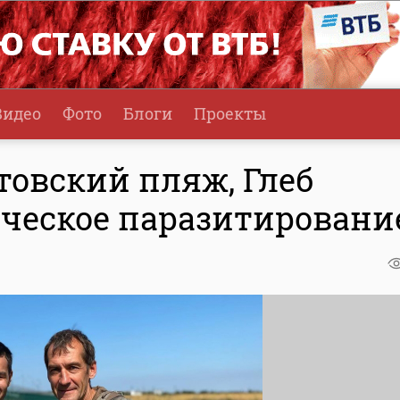
Видео
Фото
Блоги
Проекты
товский пляж, Глеб
ческое паразитировани