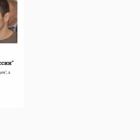
ссии"
ев", а