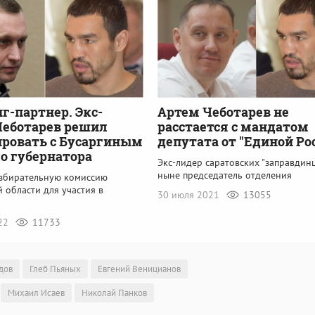
г-партнер. Экс-
Артем Чеботарев не
Чеботарев решил
расстается с мандатом
ровать с Бусаргиным
депутата от "Единой Ро
ло губернатора
Экс-лидер саратовских "заправдинц
ныне председатель отделения
избирательную комиссию
 области для участия в
30 июля 2021
13055
022
11733
дов
Глеб Пьяных
Евгений Веницианов
Михаил Исаев
Николай Панков