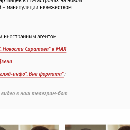
артийцев в PR-гастролях на новом
й – манипуляции невежеством
ом иностранным агентом
". Новости Саратова" в MAX
Дзена
згляд-инфо". Вне формата"
:
 видео в наш телеграм-бот