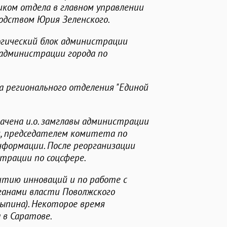
иком отдела в главном управлении
водством Юрия Зеленского.
огический блок администрации
администрации города по
а регионального отделения "Единой
начена и.о. замглавы администрации
, председателем комитета по
формации. После реорганизации
страции по соцсфере.
итию инноваций и по работе с
ганами власти Поволжского
ыпина). Некоторое время
 в Саратове.