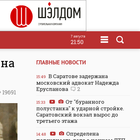
7 августа
21:50
 на
ГЛАВНЫЕ НОВОСТИ
В Саратове задержана
15:49
московский адвокат Надежда
Ерусланова
2
19691
От "буранного
15:33
полустанка" к ударной стройке.
Саратовский вокзал вырос до
третьего этажа
Определена
14:48