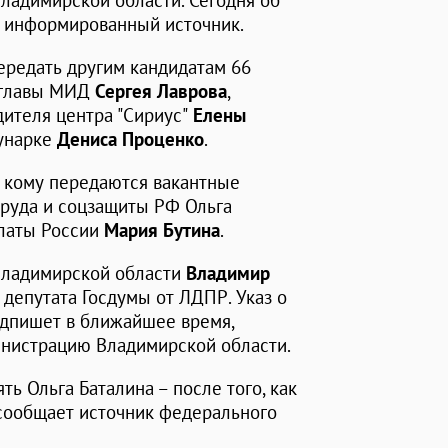
ладимирской области. Сегодня об
 информированный источник.
редать другим кандидатам 66
т главы МИД
Сергея Лаврова
,
дителя центра "Сириус"
Елены
мунарке
Дениса Проценко
.
, кому передаются вакантные
 труда и соцзащиты РФ Ольга
алаты России
Мария Бутина
.
 Владимирской области
Владимир
депутата Госдумы от ЛДПР. Указ о
одпишет в ближайшее время,
инистрацию Владимирской области.
ть Ольга Баталина – после того, как
 сообщает источник федерального