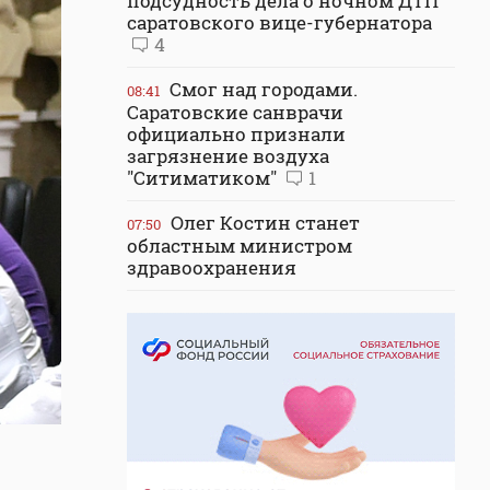
подсудность дела о ночном ДТП
саратовского вице-губернатора
4
Смог над городами.
08:41
Саратовские санврачи
официально признали
загрязнение воздуха
"Ситиматиком"
1
Олег Костин станет
07:50
областным министром
здравоохранения