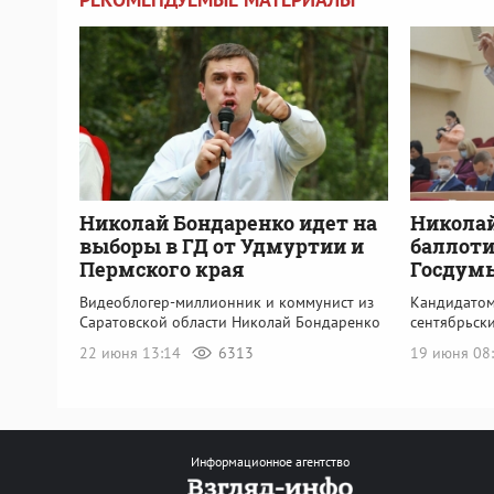
Николай Бондаренко идет на
Николай
выборы в ГД от Удмуртии и
баллоти
Пермского края
Госдум
Видеоблогер-миллионник и коммунист из
Кандидатом
Саратовской области Николай Бондаренко
сентябрьски
22 июня 13:14
6313
19 июня 08
Информационное агентство