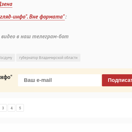
Дзена
згляд-инфо". Вне формата"
:
 видео в наш телеграм-бот
Госдуму
губернатор Владимирской области
инфо"
Подписа
3
4
5