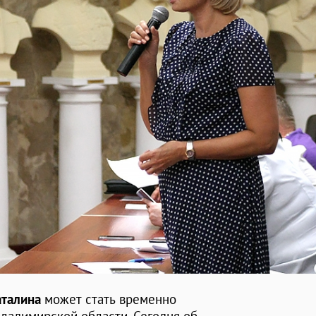
аталина
может стать временно