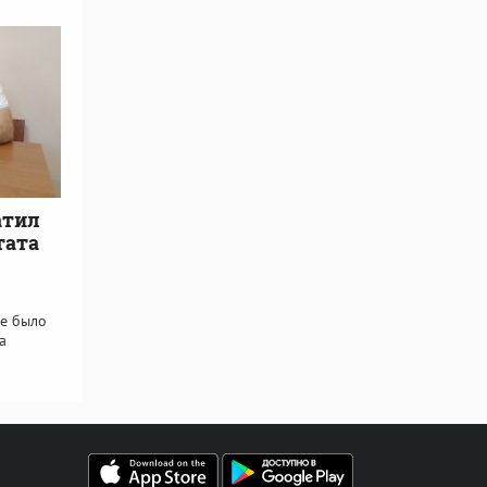
атил
тата
де было
а