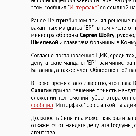
исполняющей обязанности губернатора В
этом сообщил "
Интерфакс"
со ссылкой на
Ранее Центризбирком принял решение пе
вакантных мандатов "ЕР" - в том числе о
министра обороны
Сергея Шойгу
, руково
Шмелевой
и главврача больницы в Ком
Согласно постановлению ЦИК, среди тех
депутатские мандаты "ЕР" - замминистра
Баталина, а также член Общественной п
В то же время стало известно, что глава
Сипягин
принял решение принять мандат 
сложении полномочий губернатора он п
сообщил
"Интерфакс" со ссылкой на адм
Должность Сипягина может как раз и заня
откажется от мандата депутата Госдумы,
агентства.