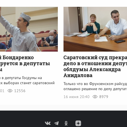
 Бондаренко
Саратовский суд прекр
руется в депутаты
дело в отношении депу
ы
облдумы Александра
Анидалова
 в депутаты Госдумы на
х выборах станет саратовский
Только что во Фрунзенском райсу
оглашено решение по делу депутат
:01
12556
16 июня 20:40
8979