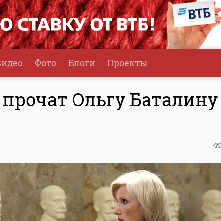
Видео
Фото
Блоги
Проекты
прочат Ольгу Баталину