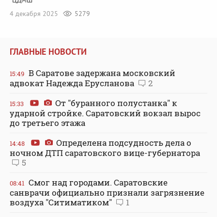
"ЦДМШ"
4 декабря 2025
5279
ГЛАВНЫЕ НОВОСТИ
В Саратове задержана московский
15:49
адвокат Надежда Ерусланова
2
От "буранного полустанка" к
15:33
ударной стройке. Саратовский вокзал вырос
до третьего этажа
Определена подсудность дела о
14:48
ночном ДТП саратовского вице-губернатора
5
Смог над городами. Саратовские
08:41
санврачи официально признали загрязнение
воздуха "Ситиматиком"
1