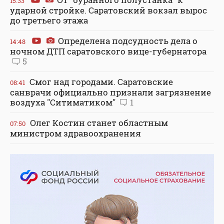
15:33
ударной стройке. Саратовский вокзал вырос
до третьего этажа
Определена подсудность дела о
14:48
ночном ДТП саратовского вице-губернатора
5
Смог над городами. Саратовские
08:41
санврачи официально признали загрязнение
воздуха "Ситиматиком"
1
Олег Костин станет областным
07:50
министром здравоохранения