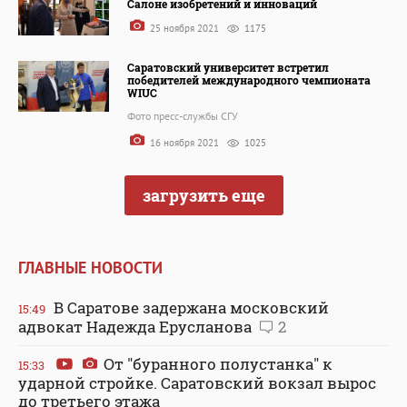
Салоне изобретений и инноваций
25 ноября 2021
1175
Саратовский университет встретил
победителей международного чемпионата
WIUC
Фото пресс-службы СГУ
16 ноября 2021
1025
загрузить еще
ГЛАВНЫЕ НОВОСТИ
В Саратове задержана московский
15:49
адвокат Надежда Ерусланова
2
От "буранного полустанка" к
15:33
ударной стройке. Саратовский вокзал вырос
до третьего этажа