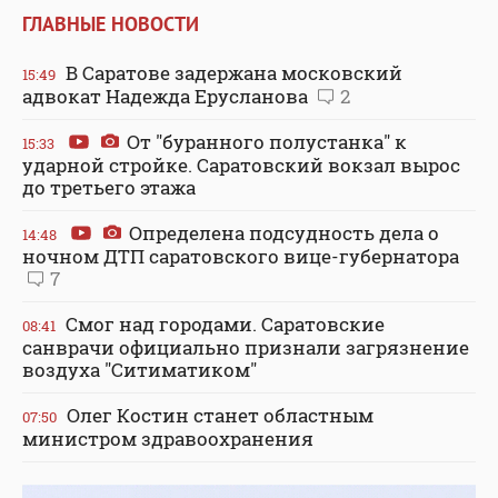
ГЛАВНЫЕ НОВОСТИ
В Саратове задержана московский
15:49
адвокат Надежда Ерусланова
2
От "буранного полустанка" к
15:33
ударной стройке. Саратовский вокзал вырос
до третьего этажа
Определена подсудность дела о
14:48
ночном ДТП саратовского вице-губернатора
7
Смог над городами. Саратовские
08:41
санврачи официально признали загрязнение
воздуха "Ситиматиком"
Олег Костин станет областным
07:50
министром здравоохранения