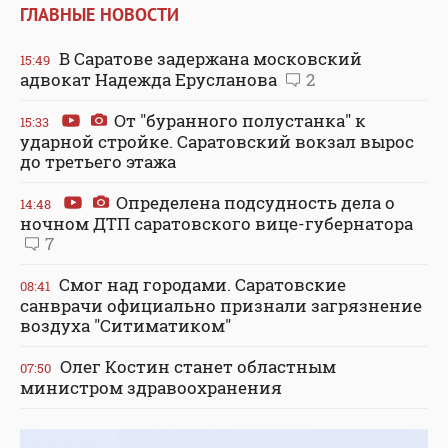
ГЛАВНЫЕ НОВОСТИ
В Саратове задержана московский
15:49
адвокат Надежда Ерусланова
2
От "буранного полустанка" к
15:33
ударной стройке. Саратовский вокзал вырос
до третьего этажа
Определена подсудность дела о
14:48
ночном ДТП саратовского вице-губернатора
7
Смог над городами. Саратовские
08:41
санврачи официально признали загрязнение
воздуха "Ситиматиком"
Олег Костин станет областным
07:50
министром здравоохранения