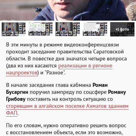
+1 фото
В эти минуты в режиме видеоконференцсвязи
проходит заседание правительства Саратовской
области. В повестке дня значатся четыре вопроса
(два из них касаются
реализации в регионе
нацпроектов
) и "Разное".
В начале заседания глава кабмина
Роман
Бусаргин
поручил зампреду по соцсфере
Роману
Грибову
поставить на контроль ситуацию со
сгоревшим в алгайском поселке Ахматов зданием
ФАП
.
По его словам, нужно оперативно решить вопрос
с восстановлением объекта, если это возможно,