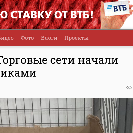
Видео
Фото
Блоги
Проекты
 Торговые сети начали
щиками