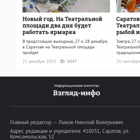
Новый год. На Театральной
Саратов
площади два дня будет
Театрал
работать ярмарка
рыбой 
В предстоящие выходные, 27 и 28 декабря,
Завтра, 27 
в Саратове на Театральной площади
Театрально
пройдет
традиционн
25 декабря 2025
5047
26 сентябр
Информационное агентство
Главный редактор — Лыков Николай Валерьевич
Адрес редакции и учредителя: 410031, Саратов, ул.
Комсомольская, 52