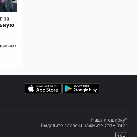
 за
льную
иционная
Нашли ошибку?
Выделите слово и нажмите Ctrl+Enter
18+