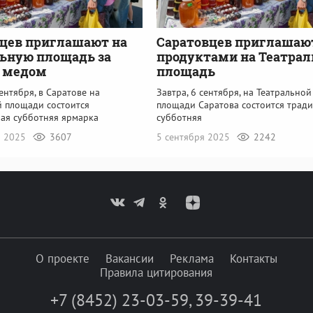
цев приглашают на
Саратовцев приглашают
ьную площадь за
продуктами на Театра
и медом
площадь
сентября, в Саратове на
Завтра, 6 сентября, на Театральной
й площади состоится
площади Саратова состоится трад
ая субботняя ярмарка
субботняя
я 2025
3607
5 сентября 2025
2242
О проекте
Вакансии
Реклама
Контакты
Правила цитирования
+7 (8452) 23-03-59
,
39-39-41