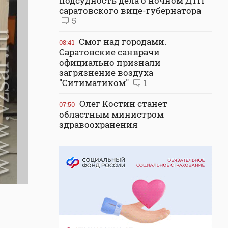
подсудность дела о ночном ДТП
саратовского вице-губернатора
5
Смог над городами.
08:41
Саратовские санврачи
официально признали
загрязнение воздуха
"Ситиматиком"
1
Олег Костин станет
07:50
областным министром
здравоохранения