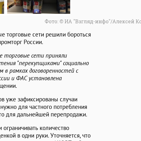
Фото: © ИА "Взгляд-инфо"/Алексей 
е торговые сети решили бороться
промторг России.
е торговые сети приняли
тения "перекупщиками" социально
м в рамках договоренностей с
ссии и ФАС установлена
бщении.
ов уже зафиксированы случаи
 нужно для частного потребления
это для дальнейшей перепродажи.
и ограничивать количество
нкой в одни руки. Уточняется, что