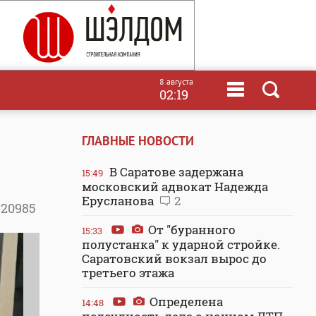
8 августа
02:19
ГЛАВНЫЕ НОВОСТИ
В Саратове задержана
15:49
московский адвокат Надежда
Ерусланова
2
20985
От "буранного
15:33
полустанка" к ударной стройке.
Саратовский вокзал вырос до
третьего этажа
Определена
14:48