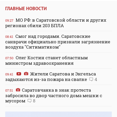
ГЛАВНЫЕ НОВОСТИ
МО РФ: в Саратовской области и других
09:27
регионах сбили 203 БПЛА
Смог над городами. Саратовские
08:41
санврачи официально признали загрязнение
воздуха "Ситиматиком"
Олег Костин станет областным
07:50
министром здравоохранения
Жители Саратова и Энгельса
09:41
задыхаются из-за пожара на свалке
4
Саратовчанка в знак протеста
07:51
забросила во двор частного дома мешки с
мусором
8