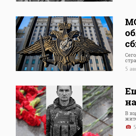
МО
об
сб
Сего
стр
5 ав
Ещ
на
В х
жит
5