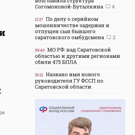
возглавила структура
Согомоновой-Бутылкина
4
По делу о серийном
11:37
мошенничестве задержан и
ми
отпущен сын бывшего
саратовского омбудсмена
2
МО РФ: над Саратовской
09:43
областью и другими регионами
сбили 475 БПЛА
Названо имя нового
18:12
руководителя ГУ ФССП по
Саратовской области
и
ре