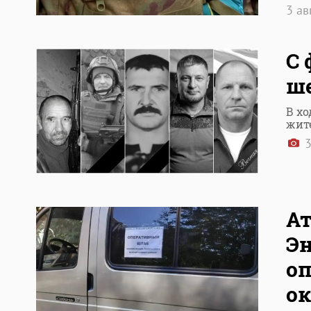
3 ав
С 
ше
В х
жит
3
Ат
Эн
о
о