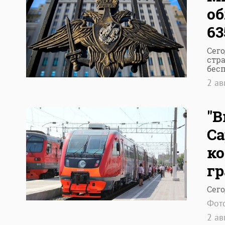
об
63
Сего
стр
бес
2 ав
"В
Са
ко
гр
Сего
Фот
2 ав