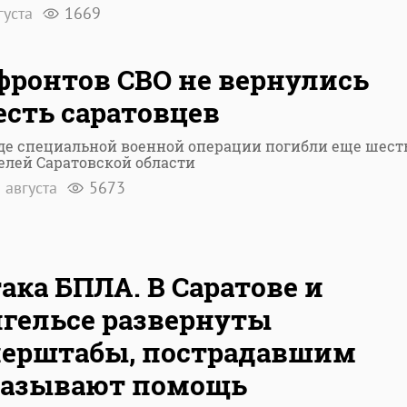
густа
1669
фронтов СВО не вернулись
сть саратовцев
оде специальной военной операции погибли еще шест
елей Саратовской области
 августа
5673
ака БПЛА. В Саратове и
гельсе развернуты
перштабы, пострадавшим
казывают помощь