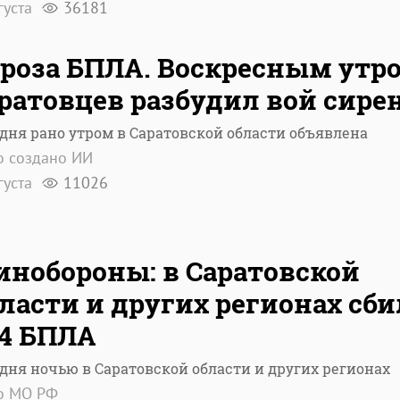
густа
36181
роза БПЛА. Воскресным утр
ратовцев разбудил вой сире
дня рано утром в Саратовской области объявлена
о создано ИИ
густа
11026
нобороны: в Саратовской
ласти и других регионах сб
4 БПЛА
дня ночью в Саратовской области и других регионах
о МО РФ