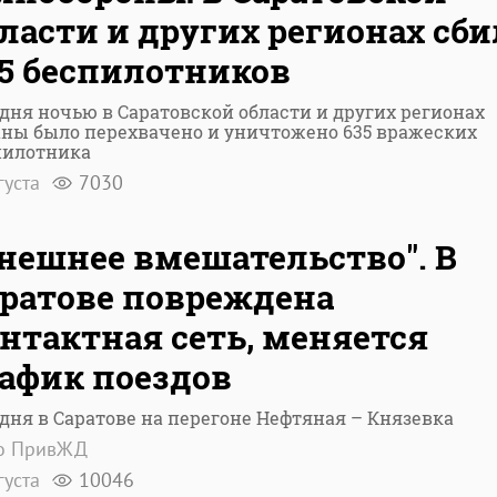
ласти и других регионах сб
5 беспилотников
дня ночью в Саратовской области и других регионах
аны было перехвачено и уничтожено 635 вражеских
пилотника
густа
7030
нешнее вмешательство". В
ратове повреждена
нтактная сеть, меняется
афик поездов
дня в Саратове на перегоне Нефтяная – Князевка
о ПривЖД
густа
10046