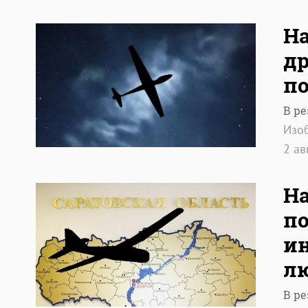
На
др
по
В р
Изо
2 ав
На
п
ин
л
В р