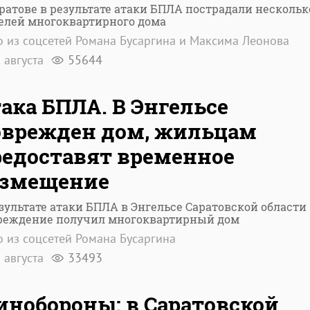
ратове в результате атаки БПЛА пострадали нескольк
елей многоквартирного дома
 из соцсетей Романа Бусаргина и Максима Леонова
 августа
55644
ака БПЛА. В Энгельсе
оврежден дом, жильцам
едоставят временное
азмещение
зультате атаки БПЛА в Энгельсе Саратовской области
реждение получил многоквартирный дом
 из соцсетей Романа Бусаргина
 августа
33493
нобороны: в Саратовской