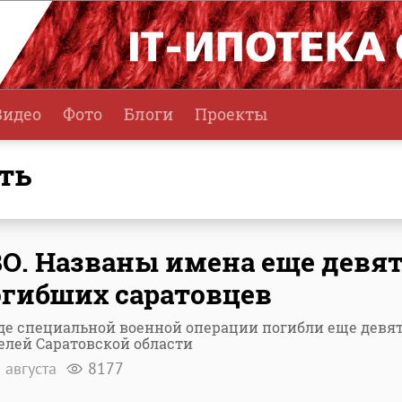
Видео
Фото
Блоги
Проекты
сть
О. Названы имена еще девя
гибших саратовцев
оде специальной военной операции погибли еще девя
елей Саратовской области
 августа
8177