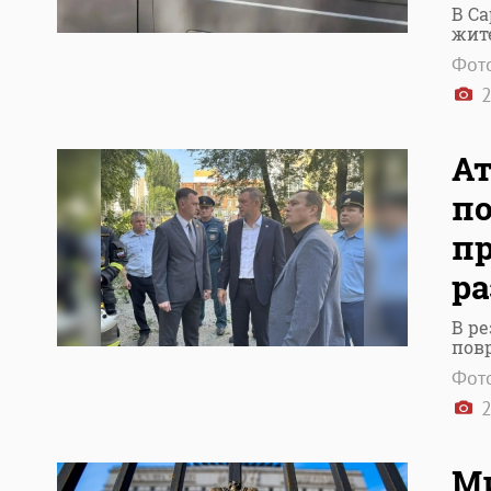
В Са
жит
Фото
2
Ат
п
пр
р
В ре
пов
Фото
2
Ми