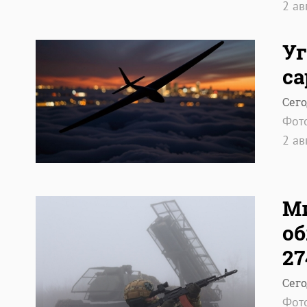
2 ав
Уг
са
Сего
Фот
2 ав
Ми
об
27
Сего
Фот