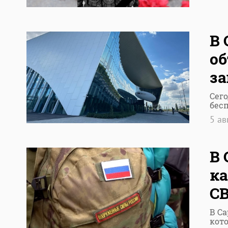
В 
об
за
Сего
бес
5 ав
В 
ка
С
В С
кот