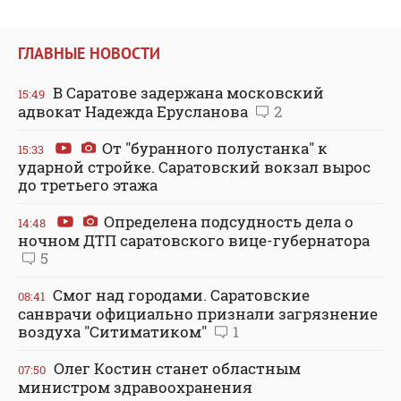
ГЛАВНЫЕ НОВОСТИ
В Саратове задержана московский
15:49
адвокат Надежда Ерусланова
2
От "буранного полустанка" к
15:33
ударной стройке. Саратовский вокзал вырос
до третьего этажа
Определена подсудность дела о
14:48
ночном ДТП саратовского вице-губернатора
5
Смог над городами. Саратовские
08:41
санврачи официально признали загрязнение
воздуха "Ситиматиком"
1
Олег Костин станет областным
07:50
министром здравоохранения