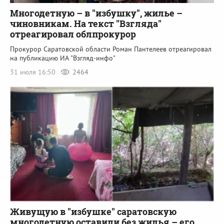
Многодетную – в "избушку", жилье –
чиновникам. На текст "Взгляда"
отреагировал облпрокурор
Прокурор Саратовской области Роман Пантелеев отреагировал
на публикацию ИА "Взгляд-инфо"
31 июля 16:50
2464
Живущую в "избушке" саратовскую
многодетную оставили без жилья – его