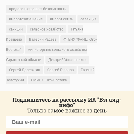
продовольственная безопасность
импортозамещение
импорт семян
селекция
санкции
сельское хозяйство
Татьяна
Кравцева
Валерий Радаев
ФГБНУ "ФАНЦ Юго-
Востока"
министерство сельского хозяйства
Саратовской области
Дмитрий Уполовников
Сергей Деревягин
Сергей Гапонов
Евгений
Золотухин
НИИСХ Юго-Востока
Подпишитесь на рассылку ИА "Взгляд-
инфо"
Только самое важное за день