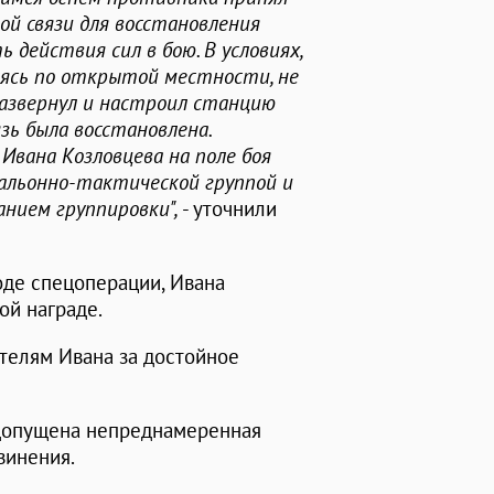
й связи для восстановления
действия сил в бою. В условиях,
аясь по открытой местности, не
развернул и настроил станцию
язь была восстановлена.
вана Козловцева на поле боя
альонно-тактической группой и
анием группировки",
- уточнили
оде спецоперации, Ивана
ой награде.
телям Ивана за достойное
 допущена непреднамеренная
винения.