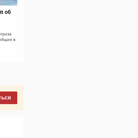
л об
угроза
ообщил в
ться