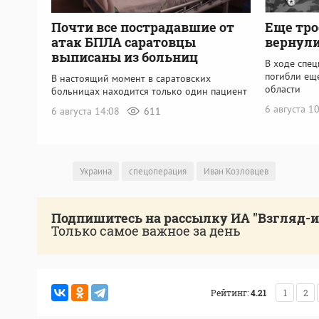
Почти все пострадавшие от
Еще тро
атак БПЛА саратовцы
вернули
выписаны из больниц
В ходе спе
погибли ещ
В настоящий момент в саратовских
области
больницах находится только один пациент
6 августа 1
6 августа 14:08
611
Украина
спецоперация
Иван Козловцев
Подпишитесь на рассылку ИА "Взгляд-
Только самое важное за день
Рейтинг:
4.21
1
2