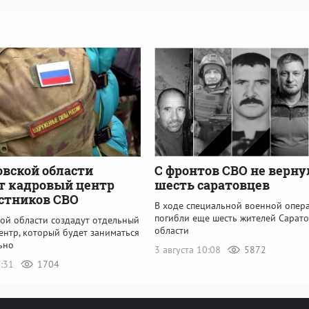
овской области
С фронтов СВО не верну
т кадровый центр
шесть саратовцев
стников СВО
В ходе специальной военной опер
погибли еще шесть жителей Сарат
кой области создадут отдельный
области
ентр, который будет заниматься
ьно
3 августа 10:08
5872
4:31
1704