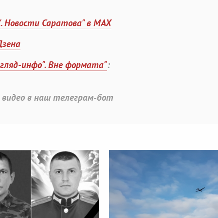
". Новости Саратова" в MAX
Дзена
згляд-инфо". Вне формата"
:
 видео в наш телеграм-бот