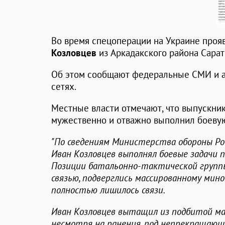
Во время спецоперации на Украине про
Козловцев
из Аркадакского района Сарат
Об этом сообщают федеральные СМИ и а
сетях.
Местные власти отмечают, что выпускни
мужественно и отважно выполнил боевую
"По сведениям Министерства обороны Рос
Иван Козловцев выполнял боевые задачи п
Позиции батальонно-тактической группы
связью, подверглись массированному мин
полностью лишилось связи.
Иван Козловцев вытащил из подбитой м
несмотря на ранения, под непрекращающ