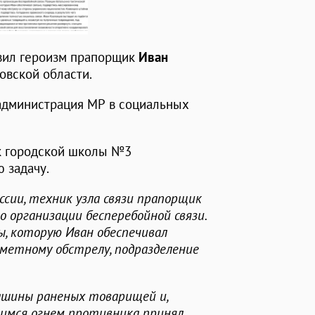
явил героизм прапорщик
Иван
овской области.
дминистрация МР в социальных
к городской школы №3
 задачу.
сии, техник узла связи прапорщик
о организации бесперебойной связи.
, которую Иван обеспечивал
ометному обстрелу, подразделение
ашины раненых товарищей и,
имся огнем противника принял