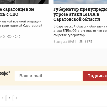
е саратовцев не
Губернатор предупреди
сь с СВО
угрозе атаки БПЛА в
Саратовской области
циальной военной операции
е трое жителей Саратовской
В Саратовской области объявлена 
атаки БПЛА. Об этом только что с
соцсетях губернатор
0:40
4240
6 августа 09:54
6675
инфо"
Подписа
3
4
5