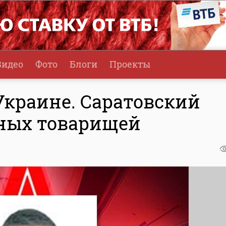
Видео
Фото
Блоги
Проекты
Украине. Саратовский
еных товарищей