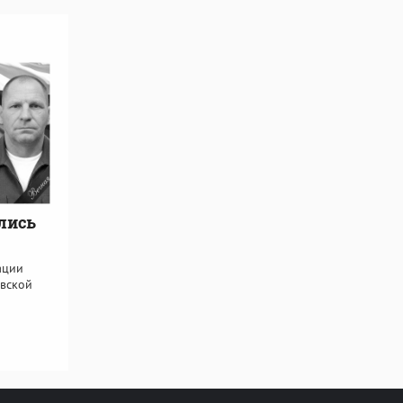
лись
ации
овской