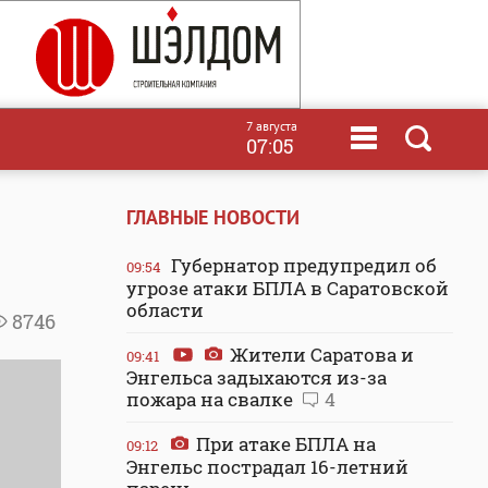
7 августа
07:05
ГЛАВНЫЕ НОВОСТИ
Губернатор предупредил об
09:54
угрозе атаки БПЛА в Саратовской
области
8746
Жители Саратова и
09:41
Энгельса задыхаются из-за
пожара на свалке
4
При атаке БПЛА на
09:12
Энгельс пострадал 16-летний