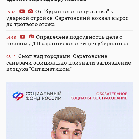
От "буранного полустанка" к
15:33
ударной стройке. Саратовский вокзал вырос
до третьего этажа
Определена подсудность дела о
14:48
ночном ДТП саратовского вице-губернатора
Смог над городами. Саратовские
08:41
санврачи официально признали загрязнение
воздуха "Ситиматиком"