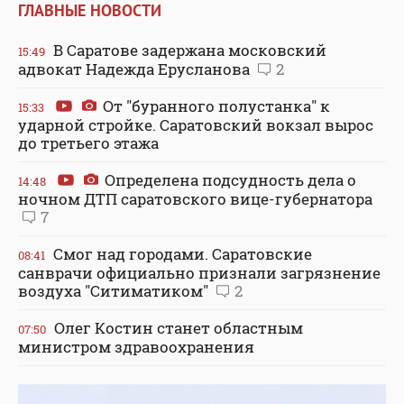
ГЛАВНЫЕ НОВОСТИ
В Саратове задержана московский
15:49
адвокат Надежда Ерусланова
2
От "буранного полустанка" к
15:33
ударной стройке. Саратовский вокзал вырос
до третьего этажа
Определена подсудность дела о
14:48
ночном ДТП саратовского вице-губернатора
7
Смог над городами. Саратовские
08:41
санврачи официально признали загрязнение
воздуха "Ситиматиком"
2
Олег Костин станет областным
07:50
министром здравоохранения