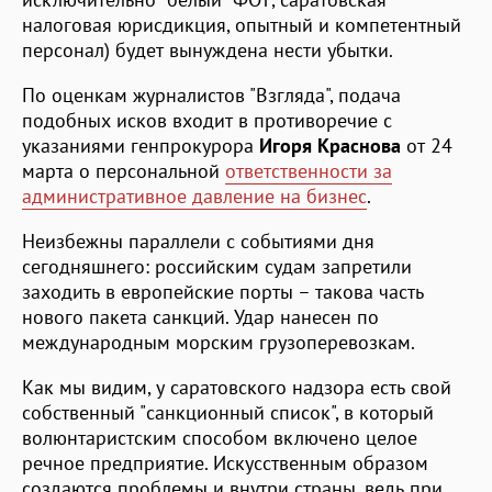
налоговая юрисдикция, опытный и компетентный
персонал) будет вынуждена нести убытки.
По оценкам журналистов "Взгляда", подача
подобных исков входит в противоречие с
указаниями генпрокурора
Игоря Краснова
от 24
марта о персональной
ответственности за
административное давление на бизнес
.
Неизбежны параллели с событиями дня
сегодняшнего: российским судам запретили
заходить в европейские порты – такова часть
нового пакета санкций. Удар нанесен по
международным морским грузоперевозкам.
Как мы видим, у саратовского надзора есть свой
собственный "санкционный список", в который
волюнтаристским способом включено целое
речное предприятие. Искусственным образом
создаются проблемы и внутри страны, ведь при