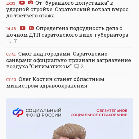
От "буранного полустанка" к
15:33
ударной стройке. Саратовский вокзал вырос
до третьего этажа
Определена подсудность дела о
14:48
ночном ДТП саратовского вице-губернатора
7
Смог над городами. Саратовские
08:41
санврачи официально признали загрязнение
воздуха "Ситиматиком"
2
Олег Костин станет областным
07:50
министром здравоохранения