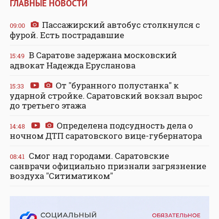
ГЛАВНЫЕ НОВОСТИ
Пассажирский автобус столкнулся с
09:00
фурой. Есть пострадавшие
В Саратове задержана московский
15:49
адвокат Надежда Ерусланова
От "буранного полустанка" к
15:33
ударной стройке. Саратовский вокзал вырос
до третьего этажа
Определена подсудность дела о
14:48
ночном ДТП саратовского вице-губернатора
Смог над городами. Саратовские
08:41
санврачи официально признали загрязнение
воздуха "Ситиматиком"