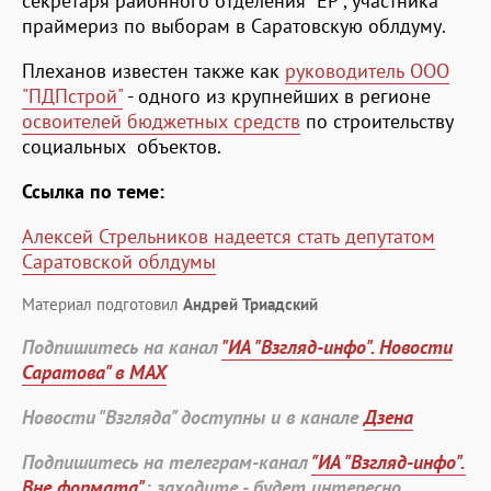
секретаря районного отделения "ЕР", участника
праймериз по выборам в Саратовскую облдуму.
Плеханов известен также как
руководитель ООО
"ПДПстрой"
- одного из крупнейших в регионе
освоителей бюджетных средств
по строительству
социальных объектов.
Ссылка по теме:
Алексей Стрельников надеется стать депутатом
Саратовской облдумы
Материал подготовил
Андрей Триадский
Подпишитесь на канал
"ИА "Взгляд-инфо". Новости
Саратова" в MAX
Новости "Взгляда" доступны и в канале
Дзена
Подпишитесь на телеграм-канал
"ИА "Взгляд-инфо".
Вне формата"
: заходите - будет интересно