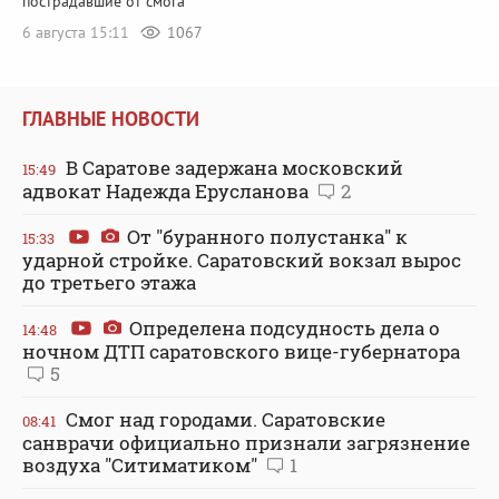
пострадавшие от смога
6 августа 15:11
1067
ГЛАВНЫЕ НОВОСТИ
В Саратове задержана московский
15:49
адвокат Надежда Ерусланова
2
От "буранного полустанка" к
15:33
ударной стройке. Саратовский вокзал вырос
до третьего этажа
Определена подсудность дела о
14:48
ночном ДТП саратовского вице-губернатора
5
Смог над городами. Саратовские
08:41
санврачи официально признали загрязнение
воздуха "Ситиматиком"
1