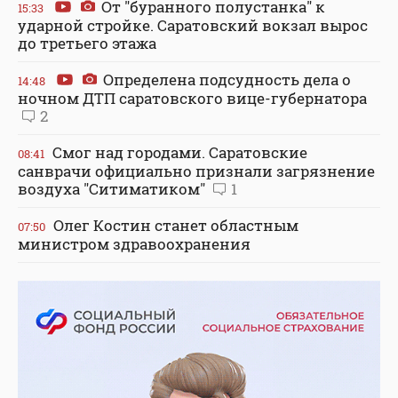
От "буранного полустанка" к
15:33
ударной стройке. Саратовский вокзал вырос
до третьего этажа
Определена подсудность дела о
14:48
ночном ДТП саратовского вице-губернатора
2
Смог над городами. Саратовские
08:41
санврачи официально признали загрязнение
воздуха "Ситиматиком"
1
Олег Костин станет областным
07:50
министром здравоохранения