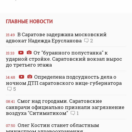
ГЛАВНЫЕ НОВОСТИ
В Саратове задержана московский
15:49
адвокат Надежда Ерусланова
2
От "буранного полустанка" к
15:33
ударной стройке. Саратовский вокзал вырос
до третьего этажа
Определена подсудность дела о
14:48
ночном ДТП саратовского вице-губернатора
5
Смог над городами. Саратовские
08:41
санврачи официально признали загрязнение
воздуха "Ситиматиком"
1
Олег Костин станет областным
07:50
министром здравоохранения