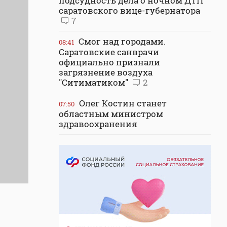
подсудность дела о ночном ДТП
саратовского вице-губернатора
7
Смог над городами.
08:41
Саратовские санврачи
официально признали
загрязнение воздуха
"Ситиматиком"
2
Олег Костин станет
07:50
областным министром
здравоохранения