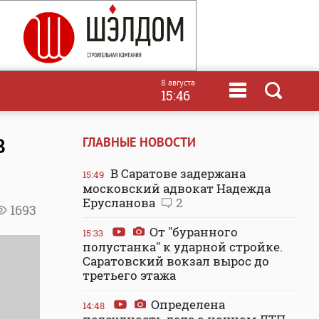
8 августа
15:46
в
ГЛАВНЫЕ НОВОСТИ
В Саратове задержана
15:49
московский адвокат Надежда
Ерусланова
2
1693
От "буранного
15:33
полустанка" к ударной стройке.
Саратовский вокзал вырос до
третьего этажа
Определена
14:48