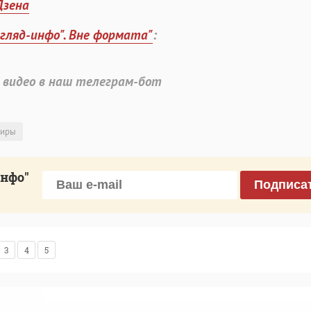
Дзена
згляд-инфо". Вне формата"
:
 видео в наш телеграм-бот
жиры
инфо"
Подписа
3
4
5