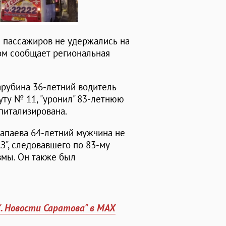
е пассажиров не удержались на
ом сообщает региональная
арубина 36-летний водитель
уту № 11, "уронил" 83-летнюю
питализирована.
Чапаева 64-летний мужчина не
АЗ", следовавшего по 83-му
вмы. Он также был
". Новости Саратова" в MAX