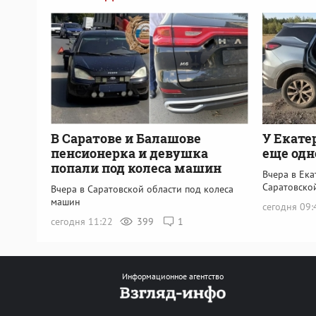
В Саратове и Балашове
У Екате
пенсионерка и девушка
еще одн
попали под колеса машин
Вчера в Ек
Саратовско
Вчера в Саратовской области под колеса
машин
сегодня 09
сегодня 11:22
399
1
Информационное агентство