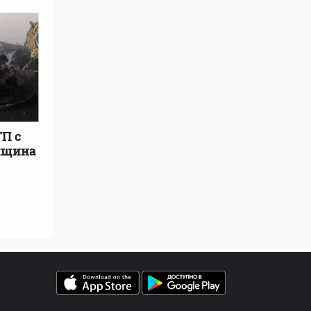
П с
нщина