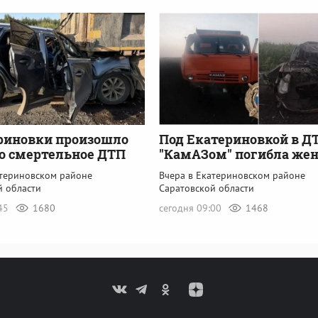
риновки произошло
Под Екатериновкой в ДТ
о смертельное ДТП
"КамАЗом" погибла же
атериновском районе
Вчера в Екатериновском районе
й области
Саратовской области
:45
1680
сегодня 09:00
1468