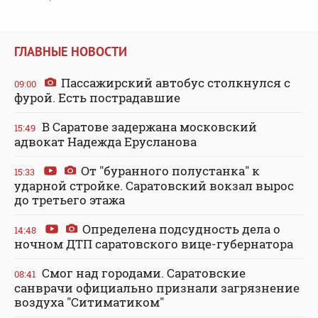
ГЛАВНЫЕ НОВОСТИ
Пассажирский автобус столкнулся с
09:00
фурой. Есть пострадавшие
В Саратове задержана московский
15:49
адвокат Надежда Ерусланова
От "буранного полустанка" к
15:33
ударной стройке. Саратовский вокзал вырос
до третьего этажа
Определена подсудность дела о
14:48
ночном ДТП саратовского вице-губернатора
Смог над городами. Саратовские
08:41
санврачи официально признали загрязнение
воздуха "Ситиматиком"