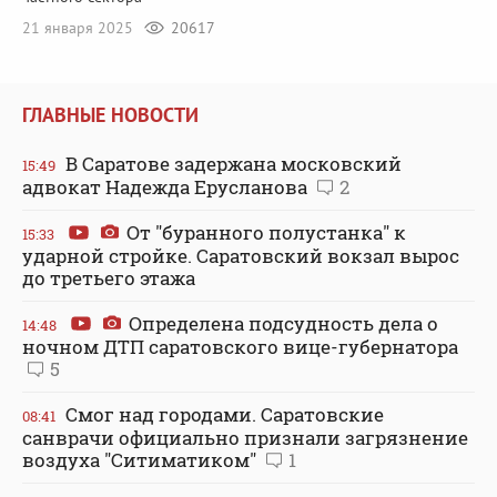
21 января 2025
20617
ГЛАВНЫЕ НОВОСТИ
В Саратове задержана московский
15:49
адвокат Надежда Ерусланова
2
От "буранного полустанка" к
15:33
ударной стройке. Саратовский вокзал вырос
до третьего этажа
Определена подсудность дела о
14:48
ночном ДТП саратовского вице-губернатора
5
Смог над городами. Саратовские
08:41
санврачи официально признали загрязнение
воздуха "Ситиматиком"
1