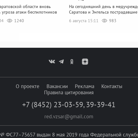
аратовской области вновь
На сегодняшний день в медучрежд
 угроза атаки беспилотников
Саратова и Энгельса пострадавшие
:04
1240
6 августа 15:11
983
О проекте
Вакансии
Реклама
Контакты
Правила цитирования
+7 (8452) 23-03-59
,
39-39-41
red.vzsar@gmail.com
№ ФС77–75657 выдан 8 мая 2019 года Федеральной службой