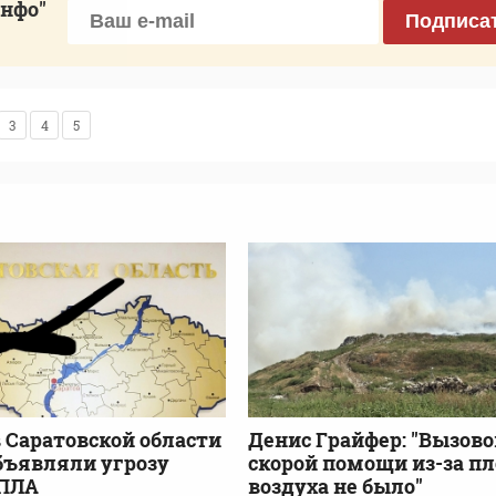
инфо"
Подписа
3
4
5
 Саратовской области
Денис Грайфер: "Вызово
бъявляли угрозу
скорой помощи из-за пл
БПЛА
воздуха не было"