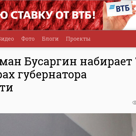
Видео
Фото
Блоги
Проекты
оман Бусаргин набирает 
рах губернатора
сти