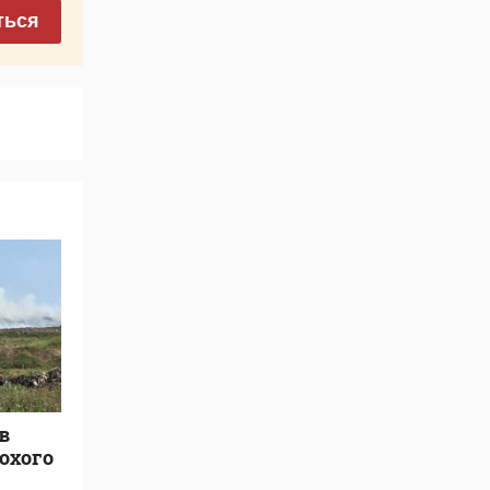
ться
в
охого