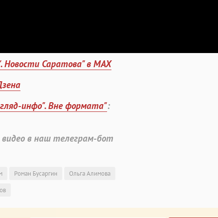
". Новости Саратова" в MAX
Дзена
згляд-инфо". Вне формата"
:
 видео в наш телеграм-бот
м
Роман Бусаргин
Ольга Алимова
ов