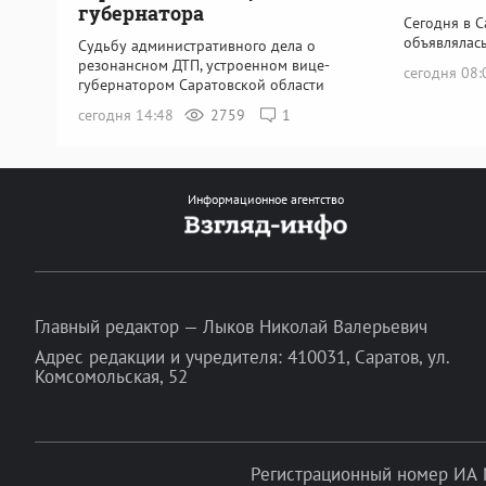
губернатора
Сегодня в С
объявлялась
Судьбу административного дела о
резонансном ДТП, устроенном вице-
сегодня 08
губернатором Саратовской области
сегодня 14:48
2759
1
Информационное агентство
Главный редактор — Лыков Николай Валерьевич
Адрес редакции и учредителя: 410031, Саратов, ул.
Комсомольская, 52
Регистрационный номер ИА 