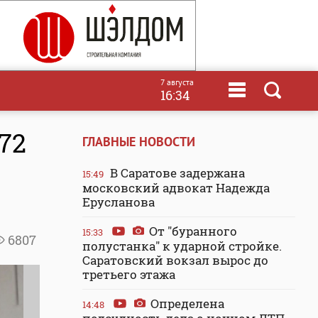
7 августа
16:34
72
ГЛАВНЫЕ НОВОСТИ
В Саратове задержана
15:49
московский адвокат Надежда
Ерусланова
От "буранного
15:33
6807
полустанка" к ударной стройке.
Саратовский вокзал вырос до
третьего этажа
Определена
14:48