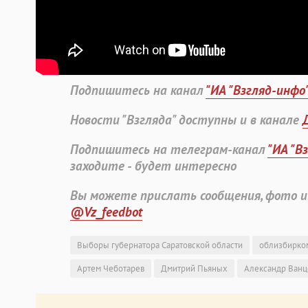
Подпишитесь на канал
"ИА "Взгляд-инфо
Новости "Взгляда" доступны и в канале
Подпишитесь на телеграм-канал
"ИА "В
заходите - будет интересно
Вы можете прислать сообщения, фото и
@Vz_feedbot
Выборы губернатора Саратовской области
облизбирко
Артем Чеботарев
Дмитрий Пьяных
Александр Ванц