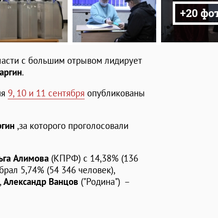
+20 фо
ласти с большим отрывом лидирует
аргин
.
ия
9, 10 и 11 сентября
опубликованы
ргин
,за которого проголосовали
ьга Алимова
(КПРФ) с 14,38% (136
брал 5,74% (54 346 человек),
,
Александр Ванцов
("Родина") –