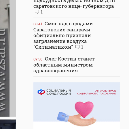
подсудность дела о ночном ДТП
саратовского вице-губернатора
1
Смог над городами.
08:41
Саратовские санврачи
официально признали
загрязнение воздуха
"Ситиматиком"
1
Олег Костин станет
07:50
областным министром
здравоохранения