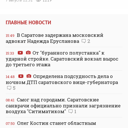
7 августа 12:52
1219
ГЛАВНЫЕ НОВОСТИ
В Саратове задержана московский
15:49
адвокат Надежда Ерусланова
2
От "буранного полустанка" к
15:33
ударной стройке. Саратовский вокзал вырос
до третьего этажа
Определена подсудность дела о
14:48
ночном ДТП саратовского вице-губернатора
5
Смог над городами. Саратовские
08:41
санврачи официально признали загрязнение
воздуха "Ситиматиком"
1
Олег Костин станет областным
07:50