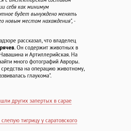
ии себя как минимум
отное будет вынуждено менять
его новым местом нахождения",
-
адзоре рассказал, что владелец
орячев
. Он содержит животных в
авашина и Артиллерийская. На
 найти много фотографий Авроры.
 средства на операцию животному,
развивалась глаукома".
ашли других запертых в сарае
 слепую тигрицу у саратовского