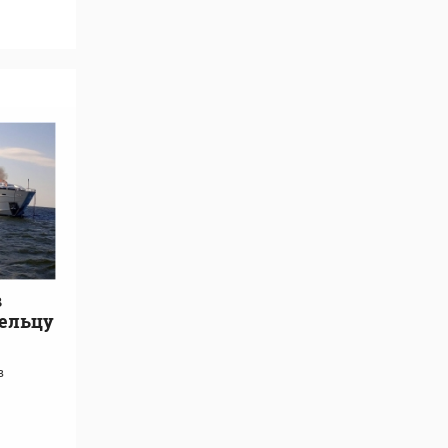
в
дельцу
в