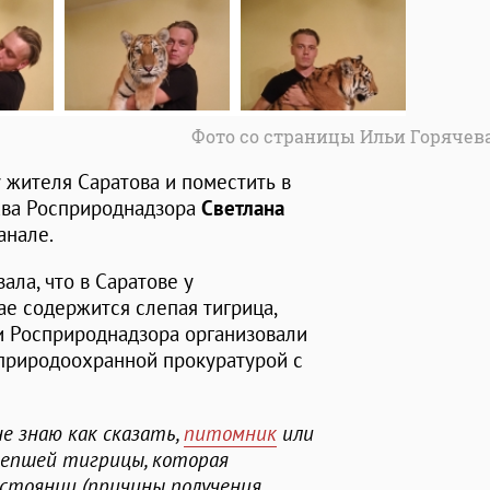
Фото со страницы Ильи Горячева
у жителя Саратова и поместить в
лава Росприроднадзора
Светлана
анале.
ала, что в Саратове у
е содержится слепая тигрица,
и Росприроднадзора организовали
 природоохранной прокуратурой с
е знаю как сказать,
питомник
или
лепшей тигрицы, которая
остоянии (причины получения