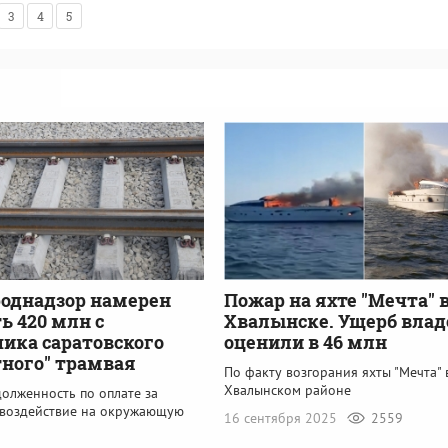
3
4
5
однадзор намерен
Пожар на яхте "Мечта" 
ь 420 млн с
Хвалынске. Ущерб вла
ика саратовского
оценили в 46 млн
тного" трамвая
По факту возгорания яхты "Мечта" 
Хвалынском районе
олженность по оплате за
 воздействие на окружающую
16 сентября 2025
2559