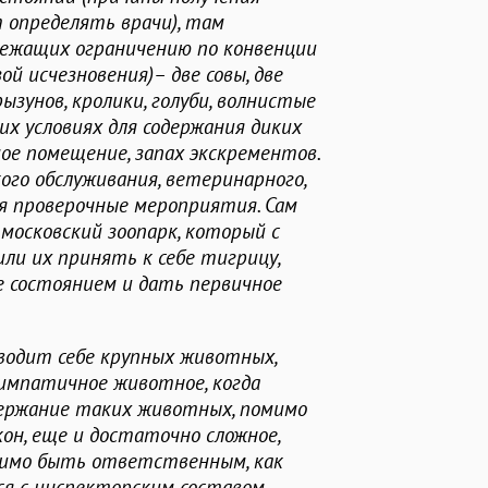
 определять врачи), там
лежащих ограничению по конвенции
ой исчезновения)– две совы, две
рызунов, кролики, голуби, волнистые
их условиях для содержания диких
е помещение, запах экскрементов.
ого обслуживания, ветеринарного,
я проверочные мероприятия. Сам
московский зоопарк, который с
ли их принять к себе тигрицу,
ее состоянием и дать первичное
аводит себе крупных животных,
симпатичное животное, когда
держание таких животных, помимо
он, еще и достаточно сложное,
димо быть ответственным, как
я с инспекторским составом