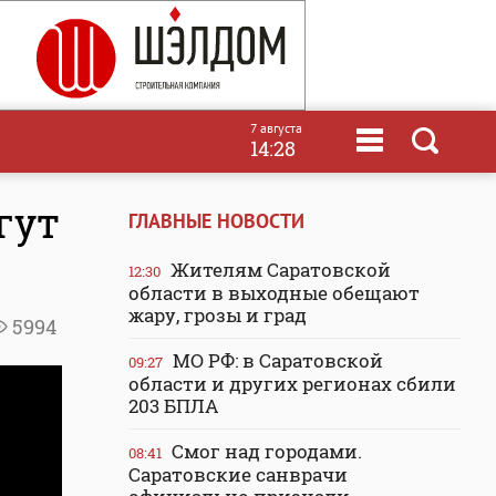
7 августа
14:28
гут
ГЛАВНЫЕ НОВОСТИ
Жителям Саратовской
12:30
области в выходные обещают
жару, грозы и град
5994
МО РФ: в Саратовской
09:27
области и других регионах сбили
203 БПЛА
Смог над городами.
08:41
Саратовские санврачи