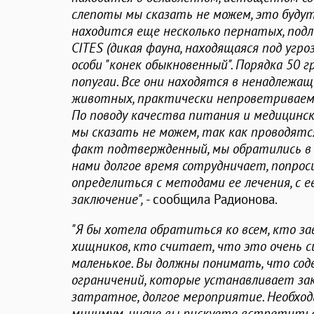
слепоты мы сказать не можем, это будут
находится еще несколько пернатых, под
CITES (дикая фауна, находящаяся под угроз
особи "конек обыкновенный". Порядка 50 г
попугаи. Все они находятся в ненадлежащ
животных, практически непроветриваемо
По поводу качества питания и медицинск
мы сказать не можем, так как проводятс
факт подтвержденный, мы обратились в 
нами долгое время сотрудничает, попроси
определиться с методами ее лечения, с 
заключение",
- сообщила Радионова.
"Я бы хотела обратиться ко всем, кто з
хищников, кто считает, что это очень 
маленькое. Вы должны понимать, что со
ограничений, которые устанавливает зак
затратное, долгое мероприятие. Необхо
минимум, иначе вы рискуете встретитьс