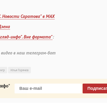
". Новости Саратова" в MAX
Дзена
згляд-инфо". Вне формата"
:
 видео в наш телеграм-бот
тигр
Илья Горячев
инфо"
Подписа