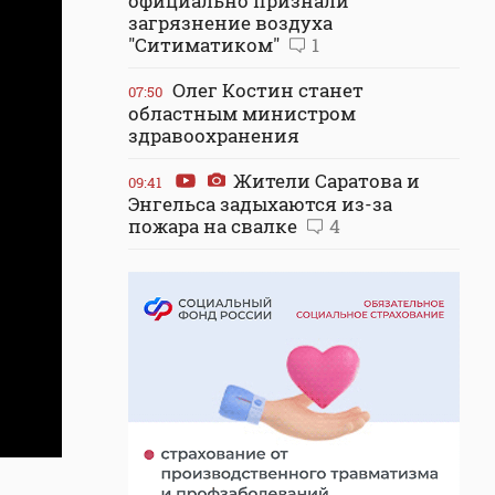
официально признали
загрязнение воздуха
"Ситиматиком"
1
Олег Костин станет
07:50
областным министром
здравоохранения
Жители Саратова и
09:41
Энгельса задыхаются из-за
пожара на свалке
4