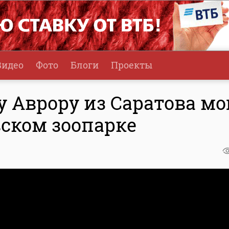
Видео
Фото
Блоги
Проекты
 Аврору из Саратова мо
вском зоопарке