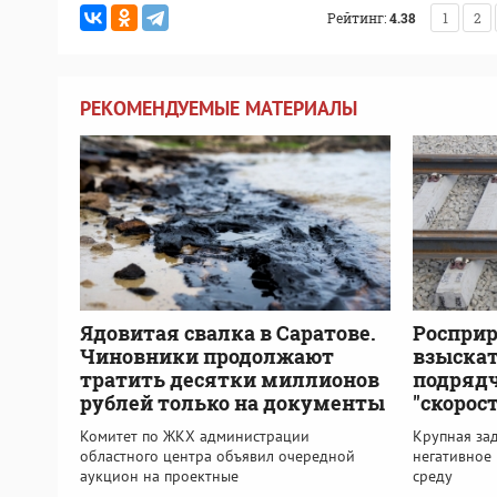
Рейтинг:
4.38
1
2
РЕКОМЕНДУЕМЫЕ МАТЕРИАЛЫ
Ядовитая свалка в Саратове.
Росприр
Чиновники продолжают
взыскат
тратить десятки миллионов
подрядч
рублей только на документы
"скорос
Комитет по ЖКХ администрации
Крупная зад
областного центра объявил очередной
негативное
аукцион на проектные
среду