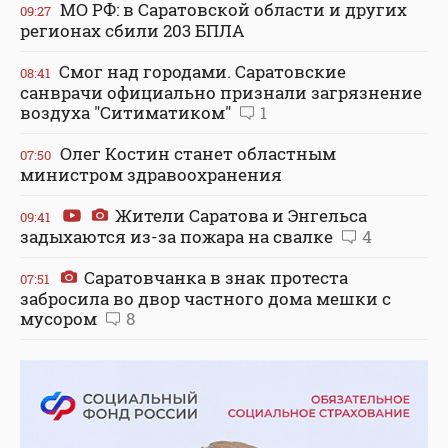
МО РФ: в Саратовской области и других
09:27
регионах сбили 203 БПЛА
Смог над городами. Саратовские
08:41
санврачи официально признали загрязнение
воздуха "Ситиматиком"
1
Олег Костин станет областным
07:50
министром здравоохранения
Жители Саратова и Энгельса
09:41
задыхаются из-за пожара на свалке
4
Саратовчанка в знак протеста
07:51
забросила во двор частного дома мешки с
мусором
8