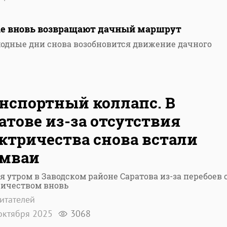
ые вновь возвращают дачный маршрут
ходные дни снова возобновится движение дачного
нспортный коллапс. В
атове из-за отсутствия
ктричества снова встали
амваи
я утром в Заводском районе Саратова из-за перебоев 
ричеством вновь
итателей
октября 2025
3068