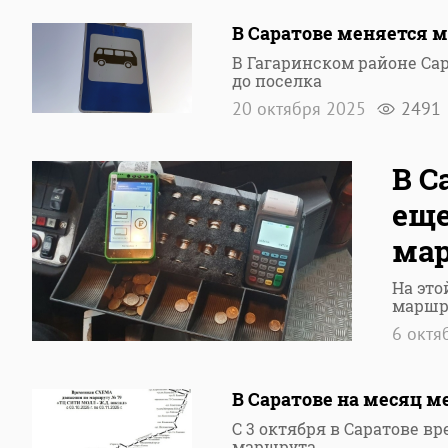
В Саратове меняется м
В Гагаринском районе Са
до поселка
20 октября 2025
2491
В С
еще
ма
На это
маршр
6 октя
В Саратове на месяц м
С 3 октября в Саратове 
маршрута