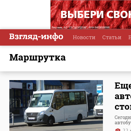
Новости
Статьи
маршрутка
Еще
авт
сто
Сегодн
автоб
22 