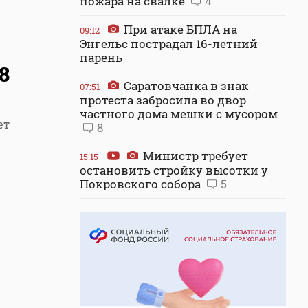
пожара на свалке
4
При атаке БПЛА на
09:12
Энгельс пострадал 16-летний
парень
8
Саратовчанка в знак
07:51
протеста забросила во двор
частного дома мешки с мусором
ет
8
Министр требует
15:15
остановить стройку высотки у
Покровского собора
5