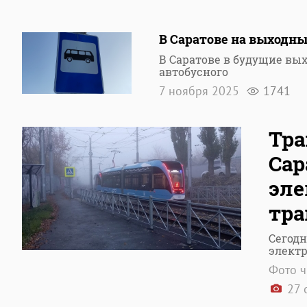
В Саратове на выходн
В Саратове в будущие вы
автобусного
7 ноября 2025
1741
Тра
Сар
эле
тр
Сегодн
элект
Фото ч
27 