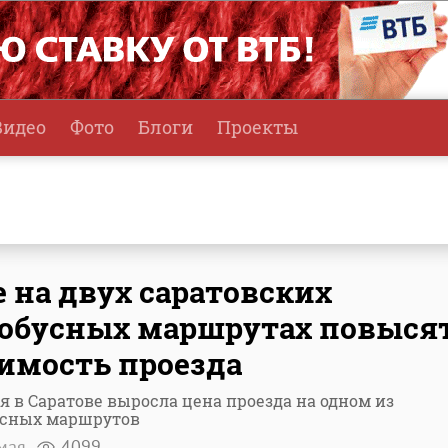
Видео
Фото
Блоги
Проекты
 на двух саратовских
обусных маршрутах повыся
имость проезда
я в Саратове выросла цена проезда на одном из
усных маршрутов
мая
4099