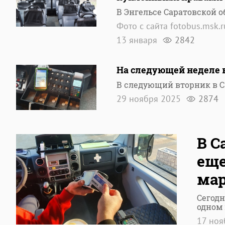
В Энгельсе Саратовской 
Фото с сайта fotobus.msk.r
13 января
2842
На следующей неделе в
В следующий вторник в С
29 ноября 2025
2874
В С
еще
ма
Сегодн
одном
17 но