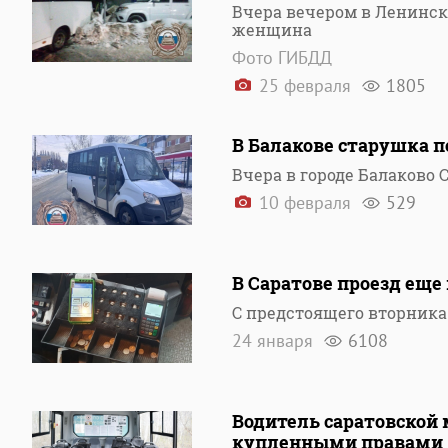
Вчера вечером в Ленинск
женщина
Фото ГИБДД
25 февраля
1805
В Балакове старушка 
Вчера в городе Балаково
10 февраля
529
В Саратове проезд еще
С предстоящего вторника
24 января
6108
Водитель саратовской 
купленными правами