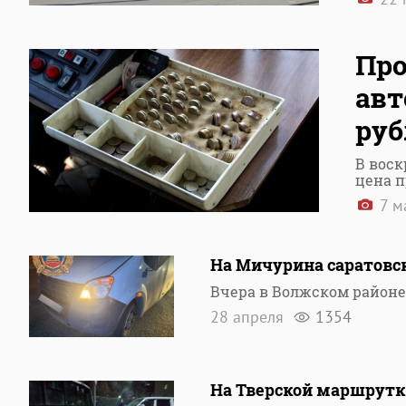
Про
авт
руб
В воск
цена п
7 м
На Мичурина саратов
Вчера в Волжском район
28 апреля
1354
На Тверской маршрутк