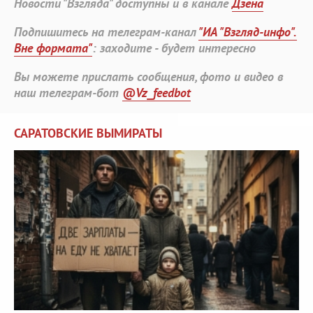
Новости "Взгляда" доступны и в канале
Дзена
Подпишитесь на телеграм-канал
"ИА "Взгляд-инфо".
Вне формата"
: заходите - будет интересно
Вы можете прислать сообщения, фото и видео в
наш телеграм-бот
@Vz_feedbot
САРАТОВСКИЕ ВЫМИРАТЫ