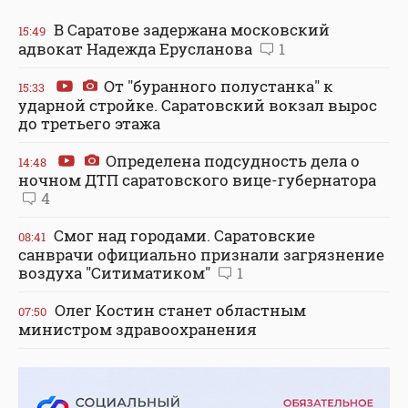
В Саратове задержана московский
15:49
адвокат Надежда Ерусланова
1
От "буранного полустанка" к
15:33
ударной стройке. Саратовский вокзал вырос
до третьего этажа
Определена подсудность дела о
14:48
ночном ДТП саратовского вице-губернатора
4
Смог над городами. Саратовские
08:41
санврачи официально признали загрязнение
воздуха "Ситиматиком"
1
Олег Костин станет областным
07:50
министром здравоохранения