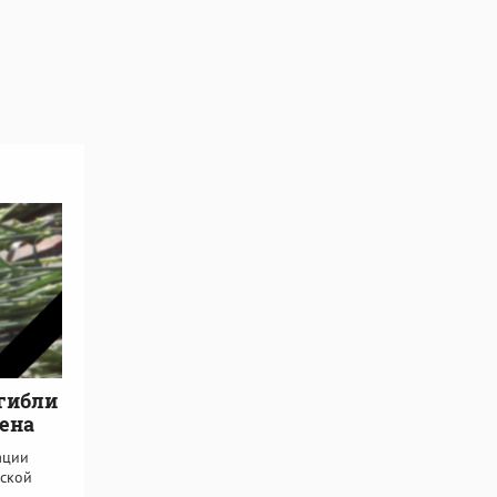
огибли
мена
ации
вской