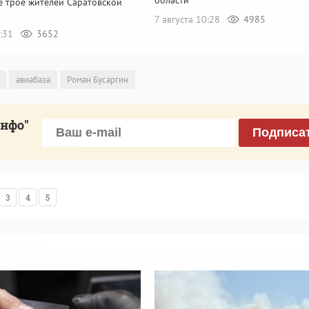
е трое жителей Саратовской
7 августа 10:28
4985
7:31
3652
авиабаза
Роман Бусаргин
инфо"
Подписа
3
4
5