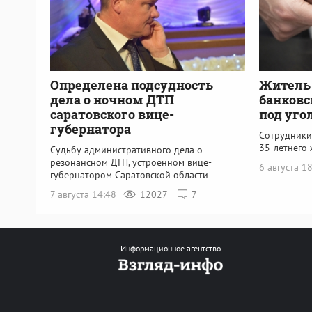
Определена подсудность
Житель 
дела о ночном ДТП
банковс
саратовского вице-
под уго
губернатора
Сотрудники
35-летнего 
Судьбу административного дела о
резонансном ДТП, устроенном вице-
6 августа 1
губернатором Саратовской области
7 августа 14:48
12027
7
Информационное агентство