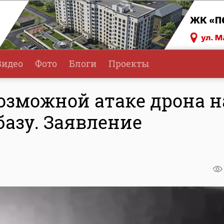
Видео
Фото
Блоги
Проекты
озможной атаке дрона н
азу. Заявление