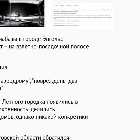
иабазы в городе Энгельс
т – на взлетно-посадочной полосе
иа.
 аэродрому", "повреждены два
".
 Летного городка появились в
окоенность, делились
омов, однако никакой конкретики
товской области обратился