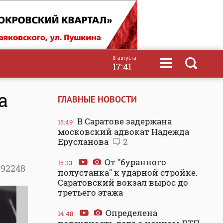
8 августа
17:41
а
ГЛАВНЫЕ НОВОСТИ
В Саратове задержана
15:49
московский адвокат Надежда
Ерусланова
2
От "буранного
15:33
92248
полустанка" к ударной стройке.
Саратовский вокзал вырос до
третьего этажа
Определена
14:48