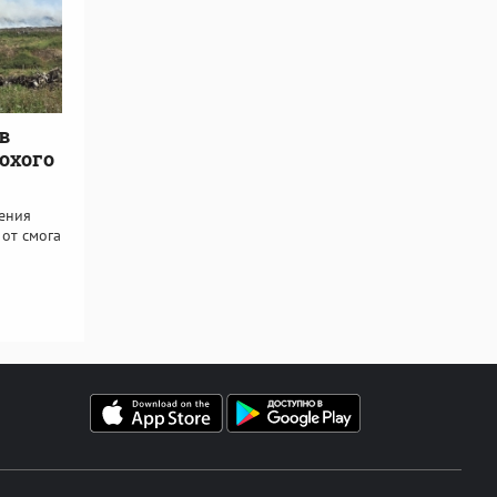
в
охого
ения
 от смога