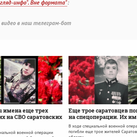
згляд-инфо". Вне формата"
:
 видео в наш телеграм-бот
 имена еще трех
Еще трое саратовцев п
х на СВО саратовских
на спецоперации. Их и
В ходе специальной военной опер
погибли еще трое жителей Сарато
циальной военной операции
области