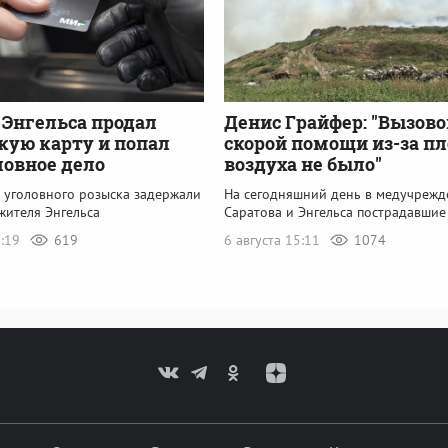
Энгельса продал
Денис Грайфер: "Вызово
кую карту и попал
скорой помощи из-за пл
ловное дело
воздуха не было"
 уголовного розыска задержали
На сегодняшний день в медучрежд
жителя Энгельса
Саратова и Энгельса пострадавшие
8:19
619
6 августа 15:11
1074