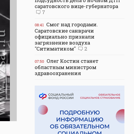
подсудность дела о ночном ДТП
саратовского вице-губернатора
7
Смог над городами.
08:41
Саратовские санврачи
официально признали
загрязнение воздуха
"Ситиматиком"
2
Олег Костин станет
07:50
областным министром
здравоохранения