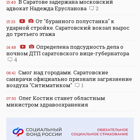
В Саратове задержана московский
15:49
адвокат Надежда Ерусланова
2
От "буранного полустанка" к
15:33
ударной стройке. Саратовский вокзал вырос
до третьего этажа
Определена подсудность дела о
14:48
ночном ДТП саратовского вице-губернатора
4
Смог над городами. Саратовские
08:41
санврачи официально признали загрязнение
воздуха "Ситиматиком"
1
Олег Костин станет областным
07:50
министром здравоохранения