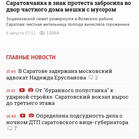
Саратовчанка в знак протеста забросила во
двор частного дома мешки с мусором
Зощенковский сюжет развернулся в Волжском районе
Саратова: местная жительница полгода вычисляла горожанина
6 августа 07:51
15064
ГЛАВНЫЕ НОВОСТИ
В Саратове задержана московский
15:49
адвокат Надежда Ерусланова
2
От "буранного полустанка" к
15:33
ударной стройке. Саратовский вокзал вырос
до третьего этажа
Определена подсудность дела о
14:48
ночном ДТП саратовского вице-губернатора
7