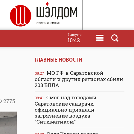
7 августа
10:42
ГЛАВНЫЕ НОВОСТИ
МО РФ: в Саратовской
09:27
области и других регионах сбили
203 БПЛА
Смог над городами.
08:41
2775
Саратовские санврачи
официально признали
загрязнение воздуха
"Ситиматиком"
Олег Костин станет