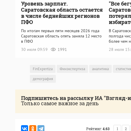
Уровень зарплат.
"Все бег
Саратовская область остается
Саратов
в числе беднейших регионов
потерял
ПФО
избират
По итогам первых пяти месяцев 2026 года
В Саратовск
Саратовская область опять заняла 12 место
полгода чи
в ПФО
более чем н
30 июля 09:59
1991
28 июля 15
FinExpertiza
Финэкспертиза
аналитика
статисти
демография
Подпишитесь на рассылку ИА "Взгляд-
Только самое важное за день
Рейтинг:
4.63
1
2