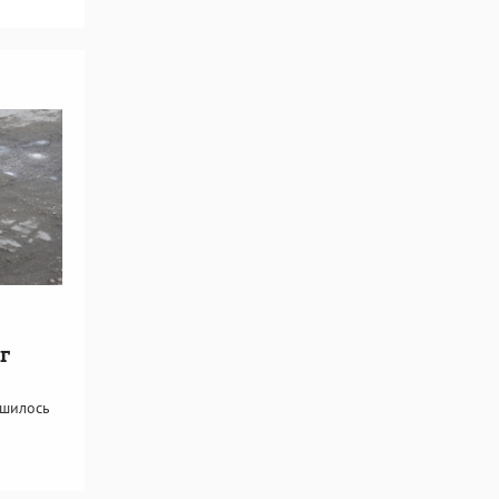
г
чшилось