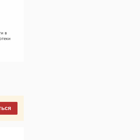
ти в
отеки
ться