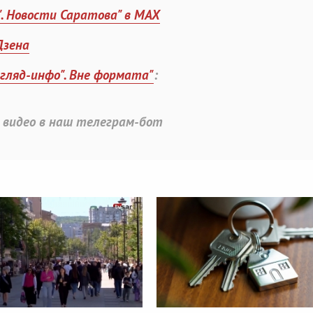
". Новости Саратова" в MAX
Дзена
згляд-инфо". Вне формата"
:
 видео в наш телеграм-бот