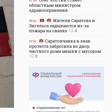
07:50
областным министром
здравоохранения
Жители Саратова и
09:41
Энгельса задыхаются из-за
пожара на свалке
4
Саратовчанка в знак
07:51
протеста забросила во двор
частного дома мешки с мусором
8