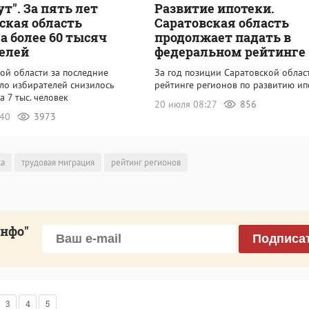
ут". За пять лет
Развитие ипотеки.
ская область
Саратовская область
а более 60 тысяч
продолжает падать в
елей
федеральном рейтинге
ой области за последние
За год позиции Саратовской облас
сло избирателей снизилось
рейтинге регионов по развитию ип
а 7 тыс. человек
20 июля 08:27
856
:40
3973
ка
трудовая миграция
рейтинг регионов
инфо"
Подписа
3
4
5