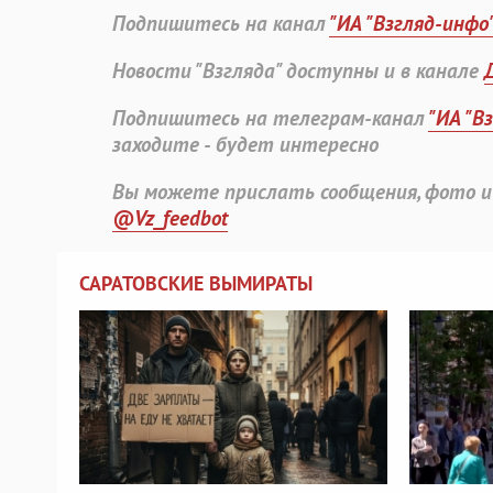
Подпишитесь на канал
"ИА "Взгляд-инфо
Новости "Взгляда" доступны и в канале
Подпишитесь на телеграм-канал
"ИА "В
заходите - будет интересно
Вы можете прислать сообщения, фото и
@Vz_feedbot
САРАТОВСКИЕ ВЫМИРАТЫ