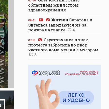
07:50
областным министром
здравоохранения
Жители Саратова и
09:41
Энгельса задыхаются из-за
пожара на свалке
4
Саратовчанка в знак
07:51
протеста забросила во двор
частного дома мешки с мусором
8
о