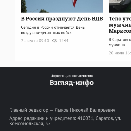
В России празднуют День ВДВ
Тело ут
мужчин
Сегодня в России отмечается День
Марксо
воздушно-десантных войск
В Саратовск
2 августа 09:10
1444
мужчина
20 июля 16
Информационное агентство
Главный редактор — Лыков Николай Валерьевич
Адрес редакции и учредителя: 410031, Саратов, ул.
Комсомольская, 52