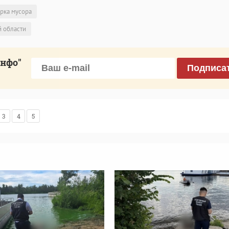
рка мусора
й области
инфо"
Подписа
3
4
5