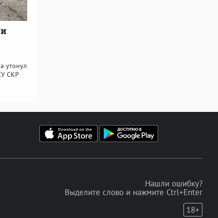
ли
а утонул
СУ СКР
Нашли ошибку?
Выделите слово и нажмите Ctrl+Enter
18+