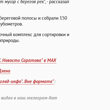
 мусор с берегов рек",
- рассказал
береговой полосы и собрали 150
убометров.
очный комплекс для сортировки и
нприроды.
". Новости Саратова" в MAX
Дзена
згляд-инфо". Вне формата"
:
 видео в наш телеграм-бот