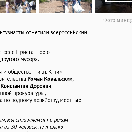
Фото минп
энтузиасты отметили всероссийский
е селе Пристанное от
 другого мусора.
ы и общественники. К ним
вительства
Роман Ковальский
,
и
Константин Доронин
,
нной прокуратуры,
а по водному хозяйству, местные
зм, мы сплавляемся по рекам
а из 30 человек не только