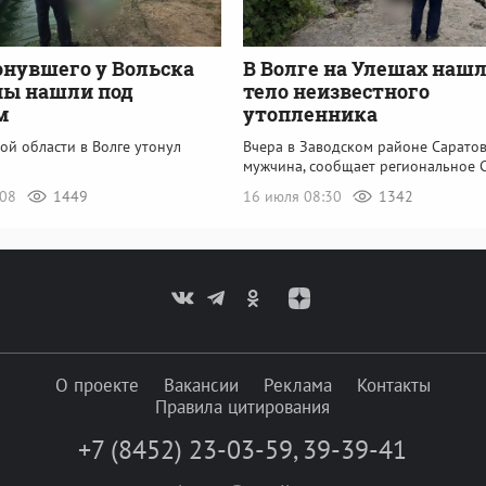
онувшего у Вольска
В Волге на Улешах наш
ы нашли под
тело неизвестного
м
утопленника
ой области в Волге утонул
Вчера в Заводском районе Саратов
мужчина, сообщает региональное 
:08
1449
16 июля 08:30
1342
О проекте
Вакансии
Реклама
Контакты
Правила цитирования
+7 (8452) 23-03-59
,
39-39-41