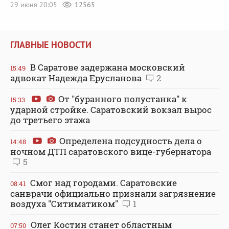
29 июня 20:05
12565
ГЛАВНЫЕ НОВОСТИ
В Саратове задержана московский
15:49
адвокат Надежда Ерусланова
2
От "буранного полустанка" к
15:33
ударной стройке. Саратовский вокзал вырос
до третьего этажа
Определена подсудность дела о
14:48
ночном ДТП саратовского вице-губернатора
5
Смог над городами. Саратовские
08:41
санврачи официально признали загрязнение
воздуха "Ситиматиком"
1
Олег Костин станет областным
07:50