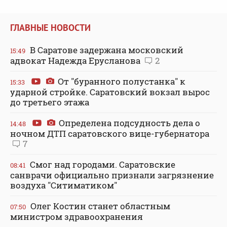
ГЛАВНЫЕ НОВОСТИ
В Саратове задержана московский
15:49
адвокат Надежда Ерусланова
2
От "буранного полустанка" к
15:33
ударной стройке. Саратовский вокзал вырос
до третьего этажа
Определена подсудность дела о
14:48
ночном ДТП саратовского вице-губернатора
7
Смог над городами. Саратовские
08:41
санврачи официально признали загрязнение
воздуха "Ситиматиком"
Олег Костин станет областным
07:50
министром здравоохранения