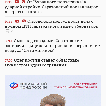
От "буранного полустанка" к
15:33
ударной стройке. Саратовский вокзал вырос
до третьего этажа
Определена подсудность дела о
14:48
ночном ДТП саратовского вице-губернатора
7
Смог над городами. Саратовские
08:41
санврачи официально признали загрязнение
воздуха "Ситиматиком"
Олег Костин станет областным
07:50
министром здравоохранения