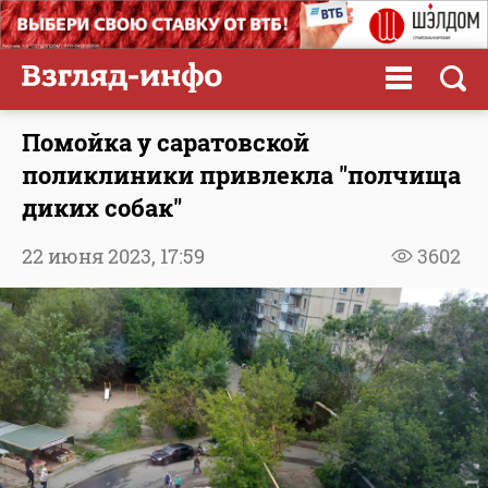
Помойка у саратовской
поликлиники привлекла "полчища
диких собак"
22 июня 2023,
17:59
3602