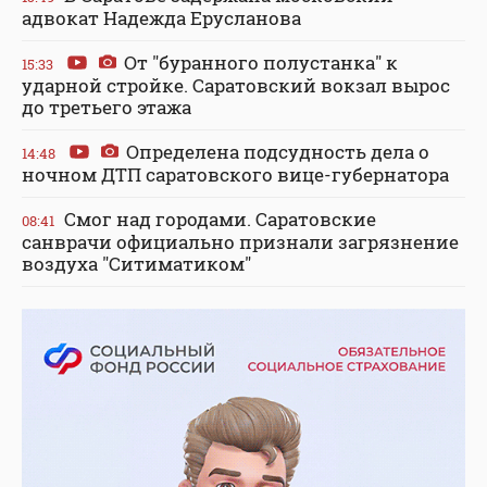
адвокат Надежда Ерусланова
От "буранного полустанка" к
15:33
ударной стройке. Саратовский вокзал вырос
до третьего этажа
Определена подсудность дела о
14:48
ночном ДТП саратовского вице-губернатора
Смог над городами. Саратовские
08:41
санврачи официально признали загрязнение
воздуха "Ситиматиком"