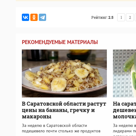
Рейтинг:
2.5
1
2
РЕКОМЕНДУЕМЫЕ МАТЕРИАЛЫ
В Саратовской области растут
На сара
цены на бананы, гречку и
дешевею
макароны
молочк
За неделю в Саратовской области
За неделю 
подешевело почти столько же продуктов
лидерами п