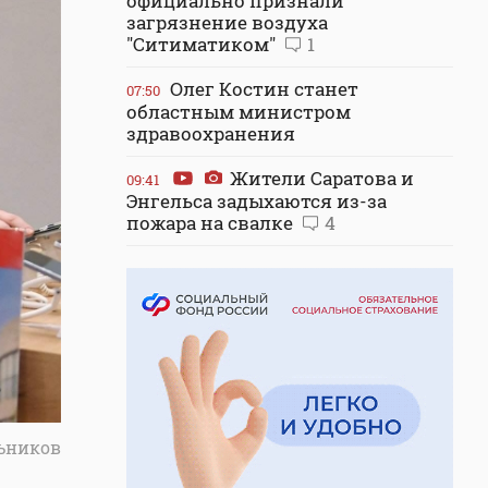
официально признали
загрязнение воздуха
"Ситиматиком"
1
Олег Костин станет
07:50
областным министром
здравоохранения
Жители Саратова и
09:41
Энгельса задыхаются из-за
пожара на свалке
4
ьников