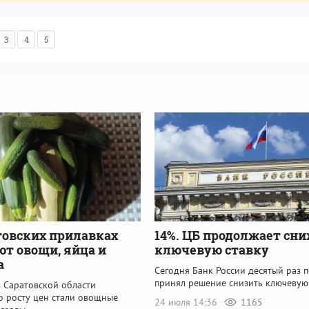
3
4
5
товских прилавках
14%. ЦБ продолжает сн
т овощи, яйца и
ключевую ставку
а
Сегодня Банк России десятый раз 
принял решение снизить ключевую
в Саратовской области
о росту цен стали овощные
24 июля 14:36
1165