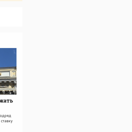
ижать
подряд
 ставку