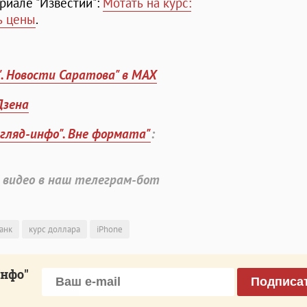
риале "Известий":
Мотать на курс:
ь цены
.
". Новости Саратова" в MAX
Дзена
згляд-инфо". Вне формата"
:
 видео в наш телеграм-бот
анк
курс доллара
iPhone
инфо"
Подписа