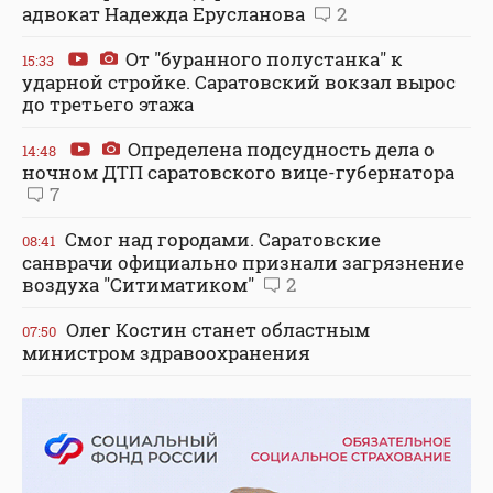
адвокат Надежда Ерусланова
2
От "буранного полустанка" к
15:33
ударной стройке. Саратовский вокзал вырос
до третьего этажа
Определена подсудность дела о
14:48
ночном ДТП саратовского вице-губернатора
7
Смог над городами. Саратовские
08:41
санврачи официально признали загрязнение
воздуха "Ситиматиком"
2
Олег Костин станет областным
07:50
министром здравоохранения