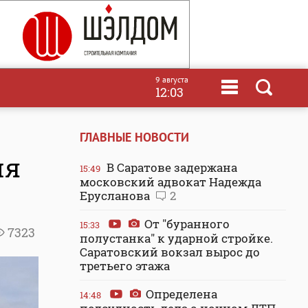
9 августа
12:03
ГЛАВНЫЕ НОВОСТИ
ия
В Саратове задержана
15:49
московский адвокат Надежда
Ерусланова
2
От "буранного
15:33
7323
полустанка" к ударной стройке.
Саратовский вокзал вырос до
третьего этажа
Определена
14:48