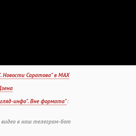
". Новости Саратова" в MAX
Дзена
згляд-инфо". Вне формата"
:
 видео в наш телеграм-бот