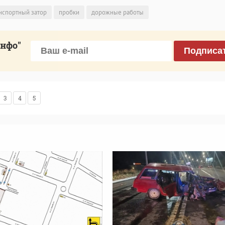
нспортный затор
пробки
дорожные работы
инфо"
Подписа
3
4
5