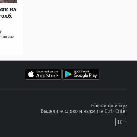
рик на
толб.
е
женщина
Нашли ошибку?
Выделите слово и нажмите Ctrl+Enter
18+