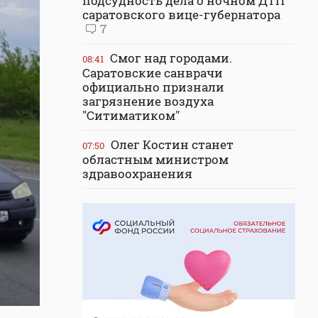
подсудность дела о ночном ДТП
саратовского вице-губернатора
7
Смог над городами.
08:41
Саратовские санврачи
официально признали
загрязнение воздуха
"Ситиматиком"
Олег Костин станет
07:50
областным министром
здравоохранения