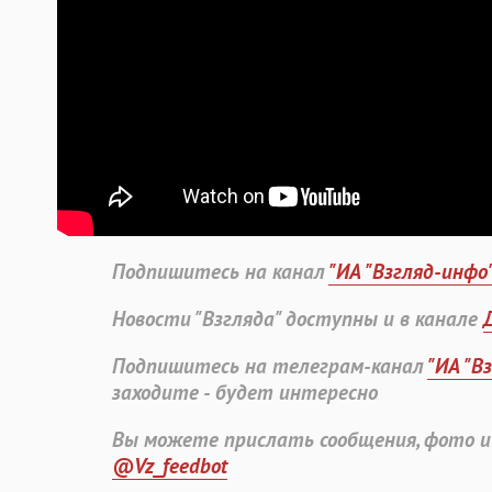
Подпишитесь на канал
"ИА "Взгляд-инфо
Новости "Взгляда" доступны и в канале
Подпишитесь на телеграм-канал
"ИА "В
заходите - будет интересно
Вы можете прислать сообщения, фото и
@Vz_feedbot