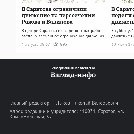
В Саратове ограничили
В Сарат
движение на пересечении
недели
Рахова и Вавилова
движени
В центре Саратова из-за ремонтных работ
В субботу, 
введено временное ограничение движения
движение н
4 августа 08:37
893
30 июля 17
Информационное агентство
Главный редактор — Лыков Николай Валерьевич
Адрес редакции и учредителя: 410031, Саратов, ул.
Комсомольская, 52