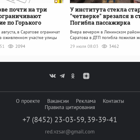
ове почти на три
У института стекла ста
 ограничивают
"четверке" врезался в с
е по Горького
Погибла пассажирка
1 августа, в Саратове ограничат
Вчера вечером в Ленинском район
а оживленном участке улицы
Саратова в ДТП погибла пожилая 
:51
2094
29 июля 08:03
3462
О проекте
Вакансии
Реклама
Контакты
Правила цитирования
+7 (8452) 23-03-59
,
39-39-41
red.vzsar@gmail.com