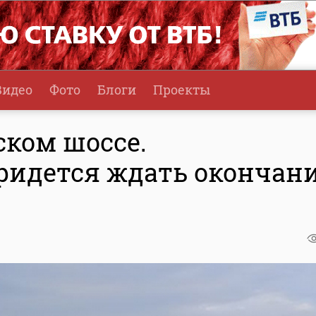
Видео
Фото
Блоги
Проекты
ском шоссе.
ридется ждать окончан