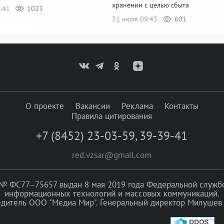
хранении с целью сбыта
8:41
1023
31 июля 09:43
601
О проекте
Вакансии
Реклама
Контакты
Правила цитирования
+7 (8452) 23-03-59
,
39-39-41
red.vzsar@gmail.com
№ ФС77–75657 выдан 8 мая 2019 года Федеральной службой
информационных технологий и массовых коммуникаций.
едитель ООО "Медиа Мир". Генеральный директор Милушев 