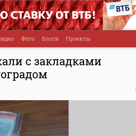
Видео
Фото
Блоги
Проекты
жали с закладками
гоградом