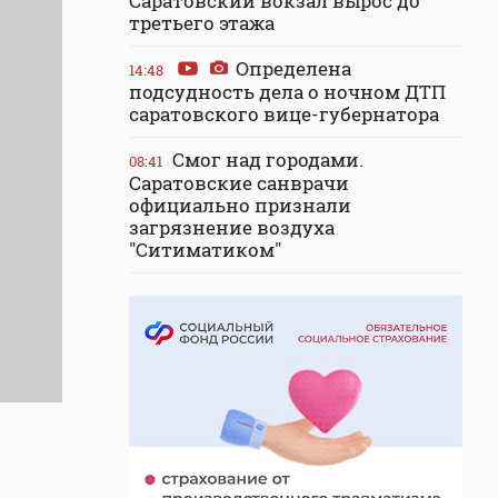
Саратовский вокзал вырос до
третьего этажа
Определена
14:48
подсудность дела о ночном ДТП
саратовского вице-губернатора
Смог над городами.
08:41
Саратовские санврачи
официально признали
загрязнение воздуха
"Ситиматиком"