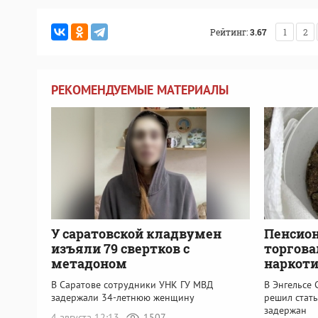
Рейтинг:
3.67
1
2
РЕКОМЕНДУЕМЫЕ МАТЕРИАЛЫ
У саратовской кладвумен
Пенсио
изъяли 79 свертков с
торгов
метадоном
наркоти
В Саратове сотрудники УНК ГУ МВД
В Энгельсе 
задержали 34-летнюю женщину
решил стат
задержан
4 августа 12:13
1507