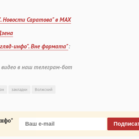
". Новости Саратова" в MAX
Дзена
згляд-инфо". Вне формата"
:
 видео в наш телеграм-бот
он
закладки
Волжский
инфо"
Подписа