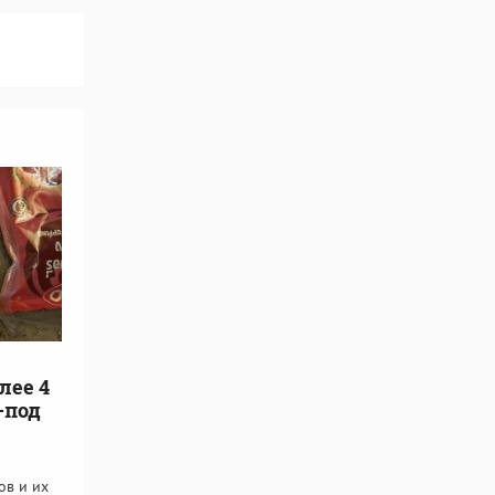
лее 4
-под
ов и их