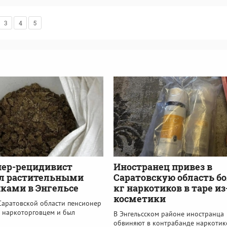
3
4
5
нер-рецидивист
Иностранец привез в
ал растительными
Саратовскую область бо
ками в Энгельсе
кг наркотиков в таре из
косметики
Саратовской области пенсионер
ь наркоторговцем и был
В Энгельсском районе иностранца
обвиняют в контрабанде наркотик