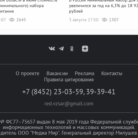
(минимального) набора
увеличился за год на 6,3% до 18 9
питания
рублей
0:07
2645
3 августа 17:50
1307
О проекте
Вакансии
Реклама
Контакты
Правила цитирования
+7 (8452) 23-03-59
,
39-39-41
red.vzsar@gmail.com
№ ФС77–75657 выдан 8 мая 2019 года Федеральной службой
информационных технологий и массовых коммуникаций.
едитель ООО "Медиа Мир". Генеральный директор Милушев 