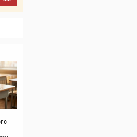
го
 школы