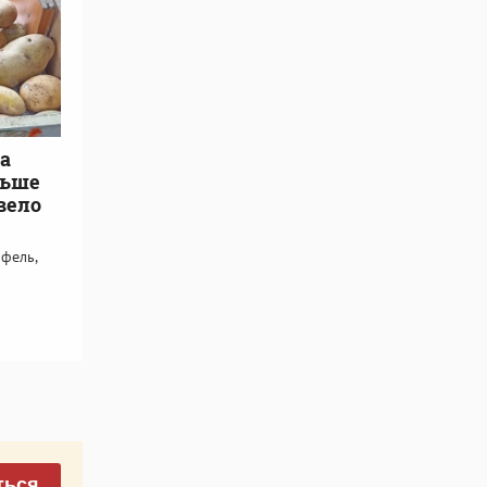
за
льше
вело
офель,
ться