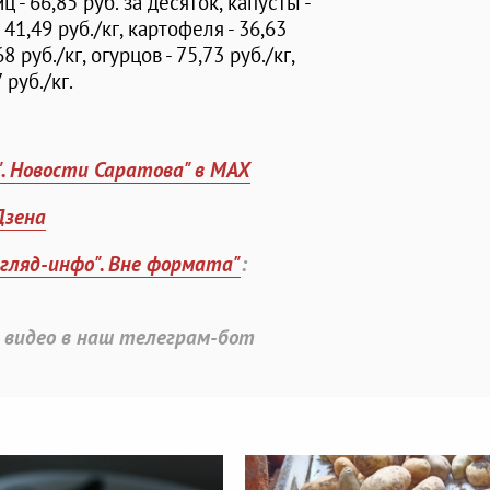
иц - 66,85 руб. за десяток, капусты -
- 41,49 руб./кг, картофеля - 36,63
68 руб./кг, огурцов - 75,73 руб./кг,
 руб./кг.
". Новости Саратова" в MAX
Дзена
згляд-инфо". Вне формата"
:
 видео в наш телеграм-бот