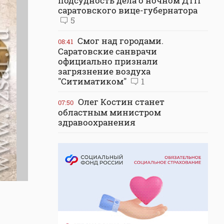
подсудность дела о ночном ДТП
саратовского вице-губернатора
5
Смог над городами.
08:41
Саратовские санврачи
официально признали
загрязнение воздуха
"Ситиматиком"
1
Олег Костин станет
07:50
областным министром
здравоохранения