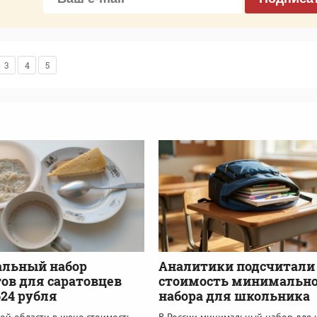
3
4
5
льный набор
Аналитики подсчитали
ов для саратовцев
стоимость минимально
624 рубля
набора для школьника
ой области в июне стоимость
В России минимальный набор для