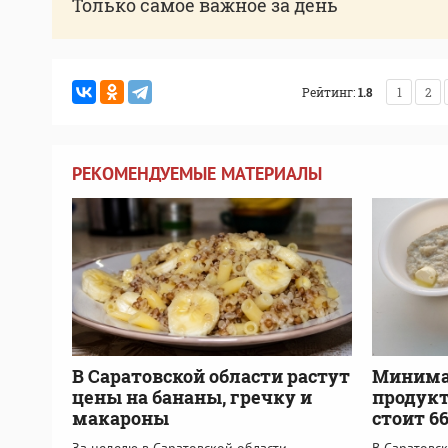
Только самое важное за день
Рейтинг:
1.8
1
2
РЕКОМЕНДУЕМЫЕ МАТЕРИАЛЫ
В Саратовской области растут
Минима
цены на бананы, гречку и
продукт
макароны
стоит 6
За неделю в Саратовской области
В Саратовск