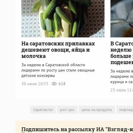
На саратовских прилавках
В Сарат
дешевеют овощи, яйца и
неделю 
молочка
больше 
подеше
За неделю в Саратовской области
лидерами по росту цен стали овощные
За неделю 
детские консервы
лидерами по
курица и са
30 июля 10:53
618
23 июля 11
Саратовстат
рост цен
цены на продукты
инфляц
Подпишитесь на рассылку ИА "Взгляд-