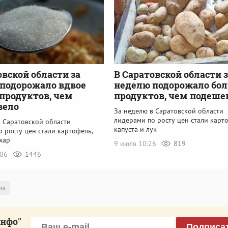
овской области за
В Саратовской области 
подорожало вдвое
неделю подорожало бо
продуктов, чем
продуктов, чем подеше
вело
За неделю в Саратовской области
лидерами по росту цен стали карт
в Саратовской области
капуста и лук
 росту цен стали картофель,
хар
9 июля 10:26
819
:06
1446
ия
инфо"
Подписа