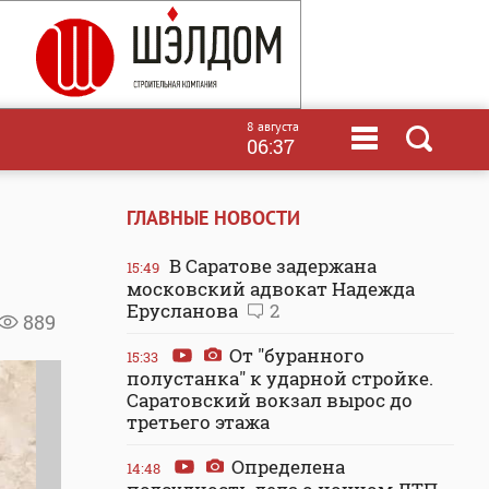
8 августа
06:37
ГЛАВНЫЕ НОВОСТИ
В Саратове задержана
15:49
московский адвокат Надежда
Ерусланова
2
889
От "буранного
15:33
полустанка" к ударной стройке.
Саратовский вокзал вырос до
третьего этажа
Определена
14:48