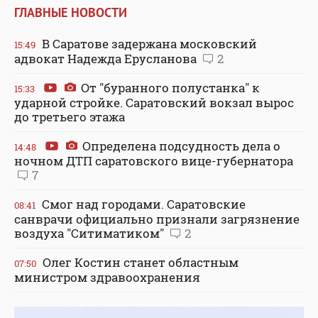
ГЛАВНЫЕ НОВОСТИ
В Саратове задержана московский
15:49
адвокат Надежда Ерусланова
2
От "буранного полустанка" к
15:33
ударной стройке. Саратовский вокзал вырос
до третьего этажа
Определена подсудность дела о
14:48
ночном ДТП саратовского вице-губернатора
7
Смог над городами. Саратовские
08:41
санврачи официально признали загрязнение
воздуха "Ситиматиком"
2
Олег Костин станет областным
07:50
министром здравоохранения