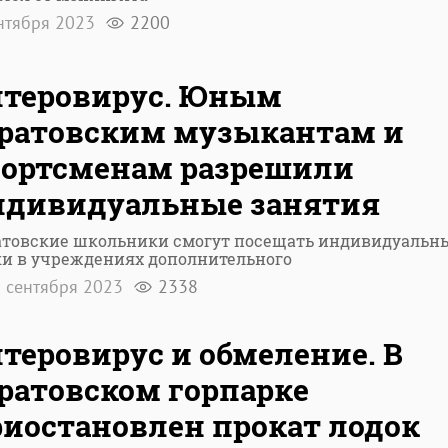
ентября 2023
2200
нтеровирус. Юным
аратовским музыкантам и
портсменам разрешили
ндивидуальные занятия
атовские школьники смогут посещать индивидуальн
ки в учреждениях дополнительного
 сентября 2023
2338
теровирус и обмеление. В
ратовском горпарке
иостановлен прокат лодок