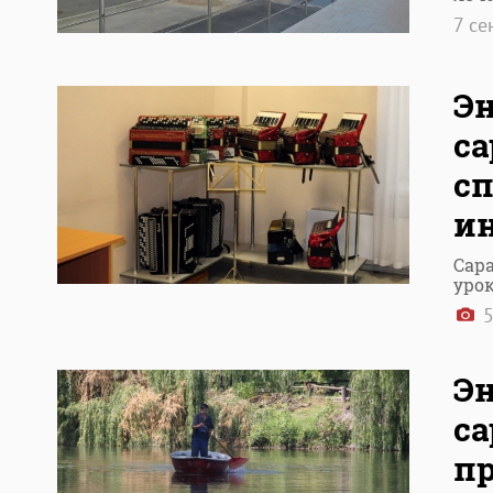
7 с
Э
с
с
и
Сар
уро
5
Эн
са
пр