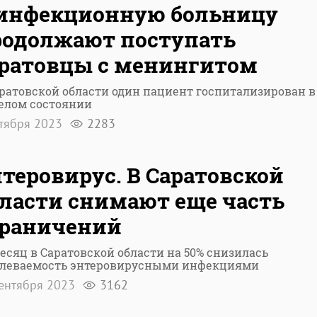
 инфекционную больницу
родолжают поступать
аратовцы с менингитом
аратовской области один пациент госпитализирован в
елом состоянии
ктября 2023
2283
теровирус. В Саратовской
ласти снимают еще часть
граничений
есяц в Саратовской области на 50% снизилась
олеваемость энтеровирусными инфекциями
сентября 2023
3162