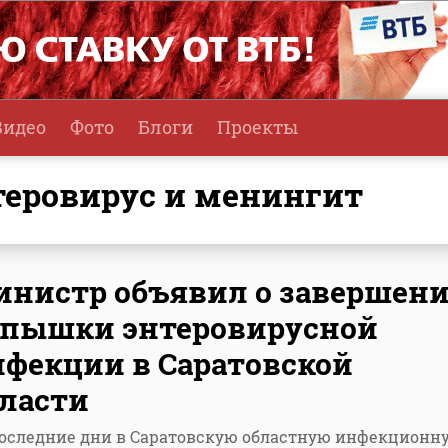
Видео
Фото
Блоги
Проекты
нтеровирус и менингит
инистр объявил о завершен
спышки энтеровирусной
фекции в Саратовской
ласти
последние дни в Саратовскую областную инфекционн