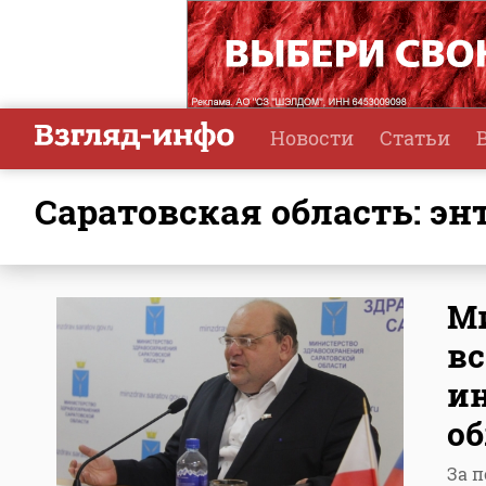
Новости
Статьи
Саратовская область: э
М
в
ин
об
За 