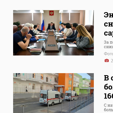
Эн
сн
са
За 
сни
Фото
2
В
бо
16
С н
бол