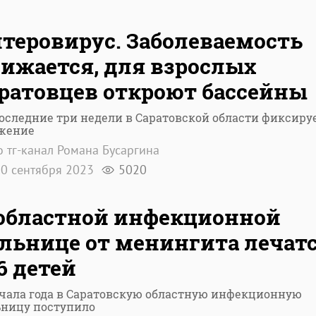
теровирус. Заболеваемость
ижается, для взрослых
ратовцев откроют бассейны
последние три недели в Саратовской области фиксиру
жение
 тг-канал Романа Бусаргина
0 сентября 2023
5020
 областной инфекционной
льнице от менингита лечат
6 детей
ачала года в Саратовскую областную инфекционную
ьницу поступило