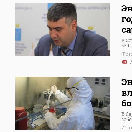
Эн
го
са
В Са
530 
Фото
2
Эн
вл
б
В С
заб
21 