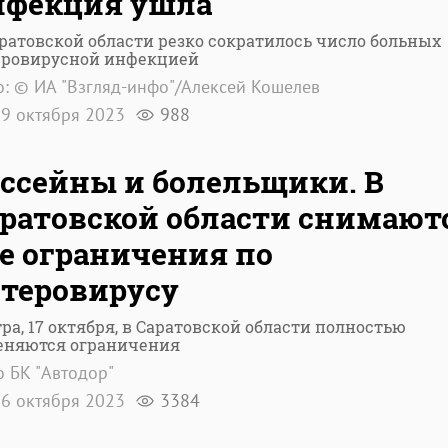
нфекция ушла"
ратовской области резко сократилось число больных
еровирусной инфекцией
: © ИА "Взгляд-инфо"/Алексей Кошелев
9 октября 2023
988
ссейны и болельщики. В
ратовской области снимают
е ограничения по
теровирусу
ра, 17 октября, в Саратовской области полностью
еняются ограничения
 БК "Автодор"
6 октября 2023
3384