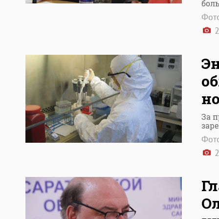
бол
Фото
2
Эн
об
но
За 
заре
Фото
2
Гл
Ол