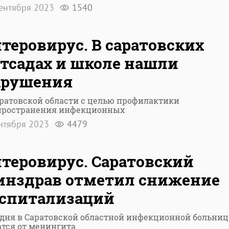
сентября 2023
1540
теровирус. В саратовских
тсадах и школе нашли
арушения
аратовской области с целью профилактики
пространения инфекционных
ентября 2023
4479
теровирус. Саратовский
инздрав отметил снижение
оспитализаций
одня в Саратовской областной инфекционной больниц
атся от менингита