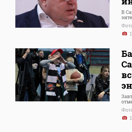
и
В Са
энт
Фото
1
Ба
Са
вс
эн
Завт
отм
Фото
1