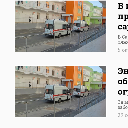
В
п
с
В С
тяж
5 о
Эн
об
о
За м
заб
29 