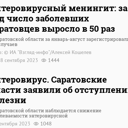
теровирусный менингит: за
д число заболевших
ратовцев выросло в 50 раз
ратовской области за январь-август зарегистрировал
случаев
: © ИА "Взгляд-инфо"/Алексей Кошелев
8 сентября 2023
1444
теровирус. Саратовские
асти заявили об отступлен
олезни
аратовской области наблюдается снижение
олеваемости энтеровирусной
сентября 2023
1048