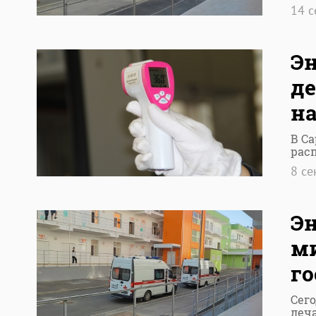
14 
Эн
де
н
В С
рас
8 с
Эн
м
г
Сег
леч