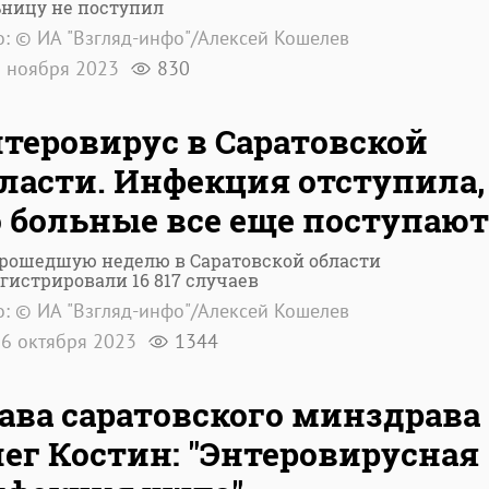
ьницу не поступил
: © ИА "Взгляд-инфо"/Алексей Кошелев
 ноября 2023
830
теровирус в Саратовской
ласти. Инфекция отступила,
 больные все еще поступают
прошедшую неделю в Саратовской области
гистрировали 16 817 случаев
: © ИА "Взгляд-инфо"/Алексей Кошелев
6 октября 2023
1344
ава саратовского минздрава
ег Костин: "Энтеровирусная