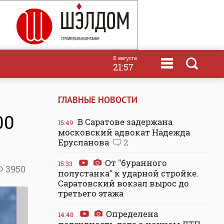
8 августа
21:57
ГЛАВНЫЕ НОВОСТИ
00
В Саратове задержана
15:49
московский адвокат Надежда
Ерусланова
2
От "буранного
15:33
3950
полустанка" к ударной стройке.
Саратовский вокзал вырос до
третьего этажа
Определена
14:48