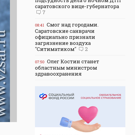
подсудность дела о ночном ДТП
саратовского вице-губернатора
7
Смог над городами.
08:41
Саратовские санврачи
официально признали
загрязнение воздуха
"Ситиматиком"
2
Олег Костин станет
07:50
областным министром
здравоохранения