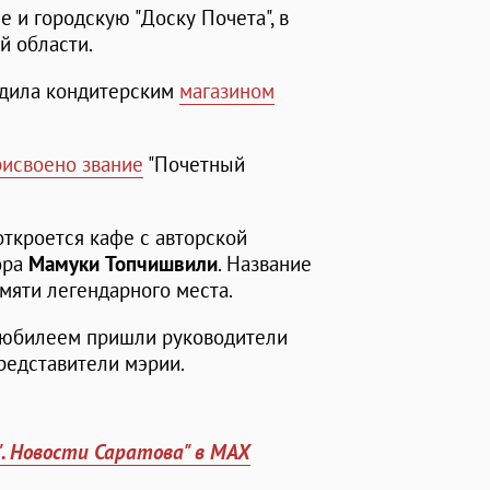
 и городскую "Доску Почета", в
й области.
одила кондитерским
магазином
рисвоено звание
"Почетный
откроется кафе с авторской
ора
Мамуки Топчишвили
. Название
мяти легендарного места.
с юбилеем пришли руководители
редставители мэрии.
". Новости Саратова" в MAX