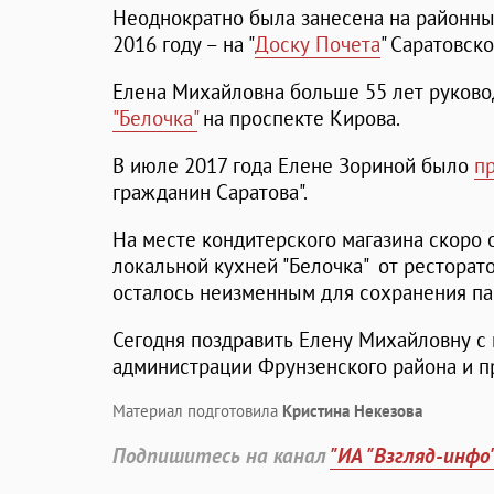
Неоднократно была занесена на районные
2016 году – на "
Доску Почета
" Саратовско
Елена Михайловна больше 55 лет руков
"Белочка"
на проспекте Кирова.
В июле 2017 года Елене Зориной было
п
гражданин Саратова".
На месте кондитерского магазина скоро 
локальной кухней "Белочка" от ресторат
осталось неизменным для сохранения па
Сегодня поздравить Елену Михайловну 
администрации Фрунзенского района и п
Материал подготовила
Кристина Некезова
Подпишитесь на канал
"ИА "Взгляд-инфо