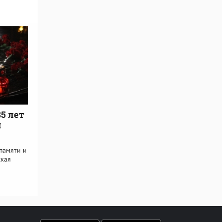
85 лет
я
памяти и
ская