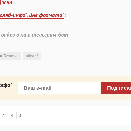
Дзена
згляд-инфо". Вне формата"
:
 видео в наш телеграм-бот
н "Белочка"
юбилей
инфо"
Подписа
3
4
5