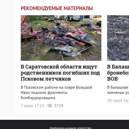
РЕКОМЕНДУЕМЫЕ МАТЕРИАЛЫ
В Саратовской области ищут
В Балаш
родственников погибших под
бронебо
Псковом летчиков
ВОВ
В Псковском районе на озере Большой
В Балашове
Иван подняли фрагменты
земляных р
бомбардировщика
30 июня 16
7 июля 17:15
3719
Информационное агентство