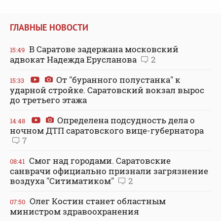
ГЛАВНЫЕ НОВОСТИ
В Саратове задержана московский
15:49
адвокат Надежда Ерусланова
2
От "буранного полустанка" к
15:33
ударной стройке. Саратовский вокзал вырос
до третьего этажа
Определена подсудность дела о
14:48
ночном ДТП саратовского вице-губернатора
7
Смог над городами. Саратовские
08:41
санврачи официально признали загрязнение
воздуха "Ситиматиком"
2
Олег Костин станет областным
07:50
министром здравоохранения