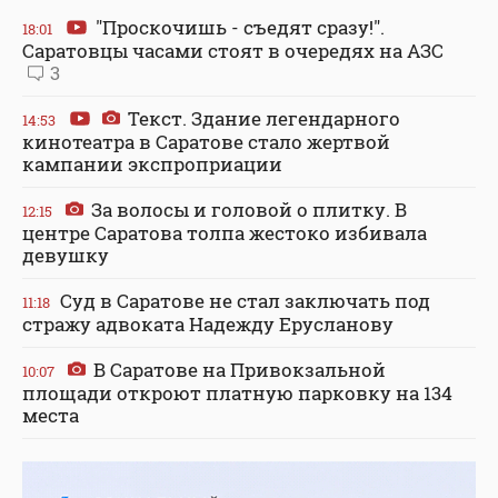
"Проскочишь - съедят сразу!".
18:01
Саратовцы часами стоят в очередях на АЗС
3
Текст. Здание легендарного
14:53
кинотеатра в Саратове стало жертвой
кампании экспроприации
За волосы и головой о плитку. В
12:15
центре Саратова толпа жестоко избивала
девушку
Суд в Саратове не стал заключать под
11:18
стражу адвоката Надежду Ерусланову
В Саратове на Привокзальной
10:07
площади откроют платную парковку на 134
места